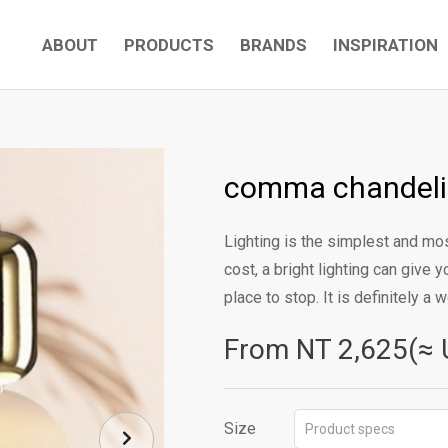
ABOUT
PRODUCTS
BRANDS
INSPIRATION
comma chandeli
Lighting is the simplest and mos
cost, a bright lighting can give
place to stop. It is definitely a
From NT
2,625(≈ 
Size
Product specs