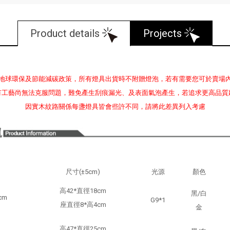
Product details
Projects
地球環保及節能減碳政策，所有燈具出貨時不附贈燈泡，若有需要您可於賣場
有工藝尚無法克服問題，難免產生刮痕漏光、及表面氣泡產生，若追求更高品質
因實木紋路關係每盞燈具皆會些許不同，請將此差異列入考慮
尺寸(±5cm)
光源
顏色
高42*直徑18cm
黑/白
cm
G9*1
座直徑8*高4cm
金
高47*直徑25cm