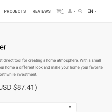
EN
PROJECTS
REVIEWS
0
er
t direct tool for creating a home atmosphere. With a small
 your home a different look and make your home your favorite
 worthwhile investment.
USD $87.41)