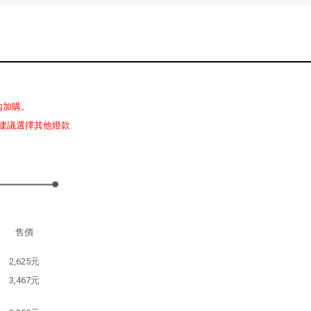
內加購。
建議選擇其他燈款
售價
2,625元
3,467元