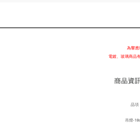
為響應
電鍍、玻璃商品
品項
吊燈-18