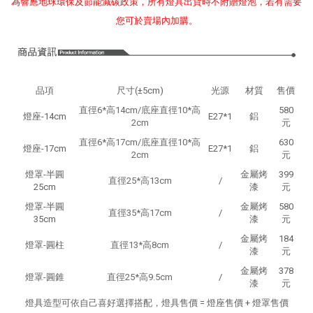
為響應地球環保及節能減碳政策，所有燈具出貨時不附贈燈泡，若有需要
您可於賣場內加購。
品項
尺寸(±5cm)
光源
材質
售價
直徑6*高14cm/底座直徑10*高
580
燈座-14cm
E27*1
鋁
2cm
元
直徑6*高17cm/底座直徑10*高
630
燈座-17cm
E27*1
鋁
2cm
元
燈罩-半圓
金屬烤
399
直徑25*高13cm
/
25cm
漆
元
燈罩-半圓
金屬烤
580
直徑35*高17cm
/
35cm
漆
元
金屬烤
184
燈罩-圓柱
直徑13*高8cm
/
漆
元
金屬烤
378
燈罩-圓錐
直徑25*高9.5cm
/
漆
元
燈具造型可依自己喜好選擇搭配，燈具售價 = 燈座售價 + 燈罩售價