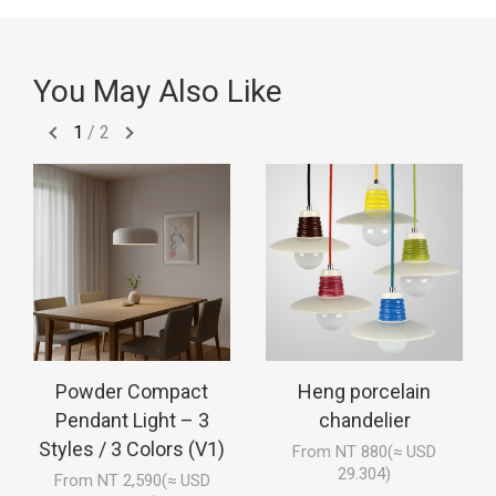
You May Also Like
1
/
2
Powder Compact
Heng porcelain
Pendant Light – 3
chandelier
Styles / 3 Colors (V1)
From NT 880(≈ USD
29.304)
From NT 2,590(≈ USD