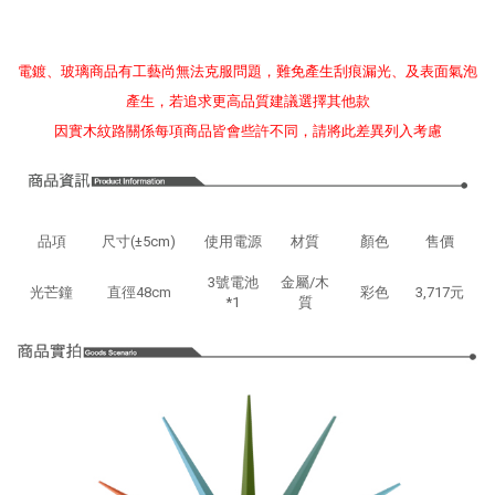
電鍍、玻璃商品有工藝尚無法克服問題，難免產生刮痕漏光、及表面氣泡
產生，若追求更高品質建議選擇其他款
因實木紋路關係每項商品皆會些許不同，請將此差異列入考慮
品項
尺寸(±5cm)
使用電源
材質
顏色
售價
3號電池
金屬/木
光芒鐘
直徑48cm
彩色
3,717元
*1
質