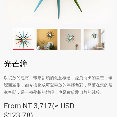
光芒鐘
以綻放的題材，帶來新穎的創意概念，流瀉而出的星芒，璀
璨而耀眼，如今換化成可愛奔放的年輕色彩，降落在您的居
家空間，是一種夢想的體現，也是種珍愛自然的純粹。
From NT
3,717(≈ USD
$123.78)