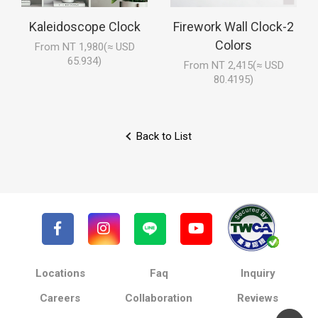
Kaleidoscope Clock
Firework Wall Clock-2
Colors
From NT 1,980(≈ USD
65.934)
From NT 2,415(≈ USD
80.4195)
Back to List
Locations
Faq
Inquiry
Careers
Collaboration
Reviews