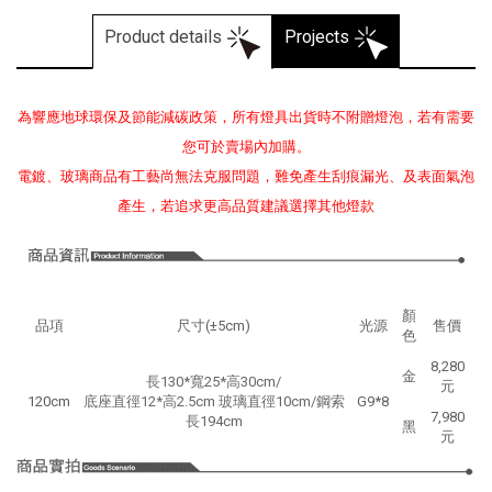
Product details
Projects
為響應地球環保及節能減碳政策，所有燈具出貨時不附贈燈泡，若有需要
您可於賣場內加購。
電鍍、玻璃商品有工藝尚無法克服問題，難免產生刮痕漏光、及表面氣泡
產生，若追求更高品質建議選擇其他燈款
顏
品項
尺寸(±5cm)
光源
售價
色
8,280
金
長130*寬25*高30cm/
元
120cm
底座直徑12*高2.5cm 玻璃直徑10cm/鋼索
G9*8
7,980
長194
cm
黑
元