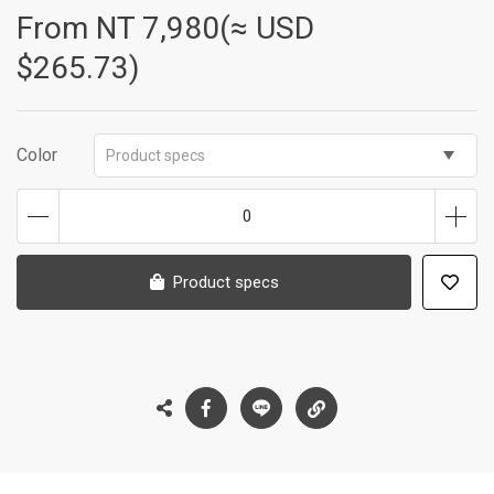
From NT
7,980(≈ USD
$265.73)
Color
Product specs
0
Product specs