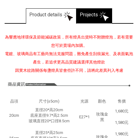
Product details
Projects
為響應地球環保及節能減碳政策，所有燈具出貨時不附贈燈泡，若有需要
您可於賣場內加購。
電鍍、玻璃商品有工藝尚無法克服問題，難免產生刮痕漏光、及表面氣泡
產生，若追求更高品質建議選擇其他燈款
因實木紋路關係每盞燈具皆會些許不同，請將此差異列入考慮
品項
尺寸(±5cm)
光源
顏色
售價
直徑20*高
20cm
1,680元
玫瑰金
20cm
底座直徑9.7*高2.5cm
E27*1
黑
玻璃直徑20*口徑8.5cm
1,580元
直徑25*高25cm
1,980元
玫瑰金