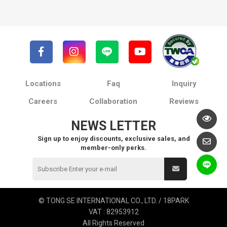
Locations
Faq
Inquiry
Careers
Collaboration
Reviews
NEWS LETTER
Sign up to enjoy discounts, exclusive sales, and
member-only perks.
© TONG SE INTERNATIONAL CO., LTD. / 18PARK
VAT : 82953912
All Rights Reserved