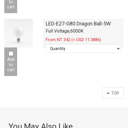
to
cart
LED-E27-G80 Dragon Ball-5W
Full Voltage,6000K
From NT 342 (≈ USD 11.3886)
Add
to
cart
TOP
You May Also Like