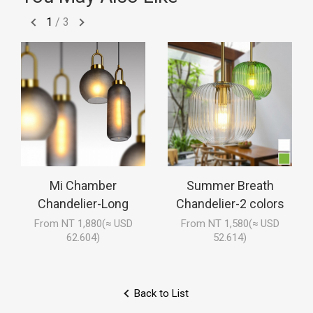
1
/
3
Mi Chamber
Summer Breath
Chandelier-Long
Chandelier-2 colors
From NT 1,880(≈ USD
From NT 1,580(≈ USD
62.604)
52.614)
Back to List