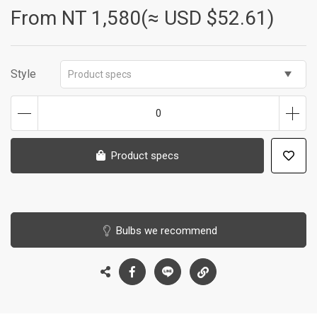
From NT
1,580(≈ USD $52.61)
Style
Product specs
0
Product specs
Bulbs we recommend