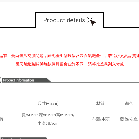
Product details
品有工藝尚無法克服問題，難免產生刮痕漏及表面氣泡產生，若追求更高品質
因天然紋路關係每款傢具皆會些許不同，請將此差異列入考慮
尺寸(±5cm)
材質
顏色
寬84.5cm深58.5cm高69.5cm/
椅
布面/木頭
藍色/灰色
坐高38.5cm