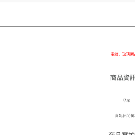
電鍍、玻璃商
品項
喜妮休閒餐