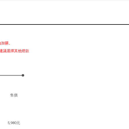
內加購。
建議選擇其他燈款
售價
5,980元