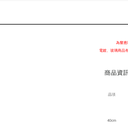
為響應
電鍍、玻璃商品
品項
40cm