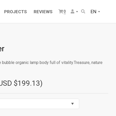
EN
PROJECTS
REVIEWS
0
er
e bubble organic lamp body full of vitality.Treasure, nature
USD $199.13)