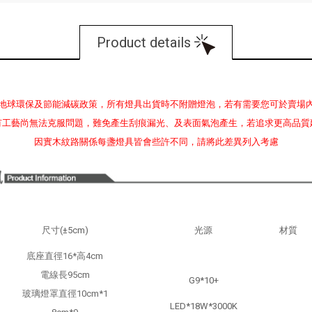
Product details
地球環保及節能減碳政策，所有燈具出貨時不附贈燈泡，若有需要您可於賣場
有工藝尚無法克服問題，難免產生刮痕漏光、及表面氣泡產生，若追求更高品質
因實木紋路關係每盞燈具皆會些許不同，請將此差異列入考慮
尺寸(±5cm)
光源
材質
底座直徑16*高4cm
電線長95cm
G9*10+
玻璃燈罩直徑10cm*1
LED*18W*3000K