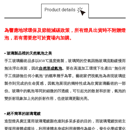
Product details
為響應地球環保及節能減碳政策，所有燈具出貨時不附贈燈
泡，若有需要您可於賣場內加購。
• 玻璃製品裡的天然氣泡之美
手工玻璃藝術品多以850℃溫度燒製，玻璃間的空氣因熱玻璃流動緩慢而
無法浮出表面，因此
自然形成氣泡
。要在高溫加工環境下生產出"無任何
手工痕跡無任何小氣泡"的概率幾乎為零。藝術家們視氣泡為表現玻璃從
製作到完成的生命質感，因氣泡展現的獨特性成為欣賞玻璃藝術的一部
份。玻璃中的氣泡等同於細微的凹透鏡，可引起光的散射和折射，氣泡的
雙折射現象加上光的折射作用，也使玻璃更顯光亮。
• 絕不簡單的玻璃電鍍
造型燈具廣泛運用玻璃電鍍顏色達到多采多姿的目的，而玻璃電鍍技術主
要採用液體成膜法，利用液體本身或利用液體作為媒介，發生化學或電化