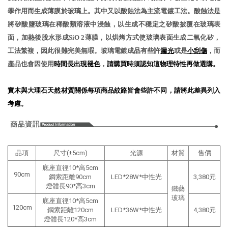
學作用而生成薄膜於玻璃上。其中又以酸蝕法為主流電鍍工法。酸蝕法是
將矽酸鹽玻璃在稀酸類溶液中浸蝕，以生成不穩定之矽酸披覆在玻璃表
面，加熱後脫水形成SiO 2薄膜，以烘烤方式使玻璃表面生成二氧化矽，
工法繁複，因此很難完美無瑕。玻璃電鍍成品有些許
漏光
或是
小刮傷
，而
產品也會因使用
時間長出現褪色
，
請購買時須認知這物理特性再做選購。
實木與大理石天然材質關係每項商品紋路皆會些許不同，請將此差異列入
考慮
。
品項
尺寸(±5cm)
光源
材質
售價
底座直徑10*高5cm
90cm
鋼索距離90
cm
LED*28W*中性光
3,380元
燈體長90*高3
cm
鐵藝
玻璃
底座直徑10*高5cm
120cm
鋼索距離120
cm
LED*36W*中性光
4,380元
燈體長120*高3
cm