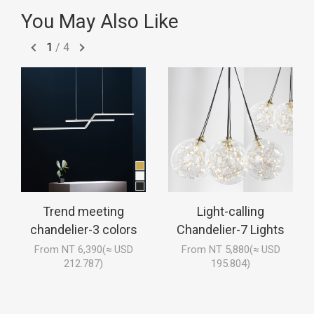
You May Also Like
1
/
4
Trend meeting
Light-calling
chandelier-3 colors
Chandelier-7 Lights
From NT 6,390(≈ USD
From NT 5,880(≈ USD
212.787)
195.804)