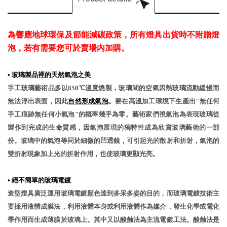
為響應地球環保及節能減碳政策，所有燈具出貨時不附贈燈
泡，若有需要您可於賣場內加購。
•
玻璃製品裡的天然氣泡之美
手工玻璃藝術品多以850℃溫度燒製，玻璃間的空氣因熱玻璃流動緩慢而
無法浮出表面，因此
自然形成氣泡
。要在高溫加工環境下生產出"無任何
手工痕跡無任何小氣泡"的概率幾乎為零。藝術家們視氣泡為表現玻璃從
製作到完成的生命質感，因氣泡展現的獨特性成為欣賞玻璃藝術的一部
份。玻璃中的氣泡等同於細微的凹透鏡，可引起光的散射和折射，氣泡的
雙折射現象加上光的折射作用，也使玻璃更顯光亮。
•
絕不簡單的玻璃電鍍
造型燈具廣泛運用玻璃電鍍顏色達到多采多姿的目的，而玻璃電鍍技術主
要採用液體成膜法，利用液體本身或利用液體作為媒介，發生化學或電化
學作用而生成薄膜於玻璃上。其中又以酸蝕法為主流電鍍工法。酸蝕法是