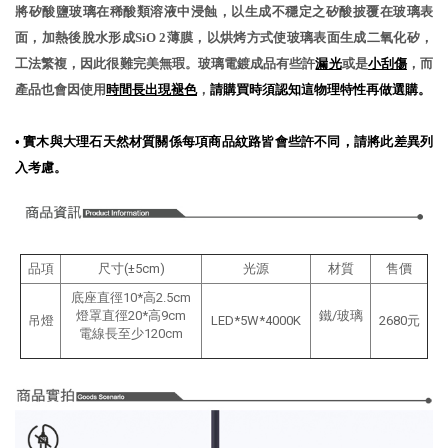
將矽酸鹽玻璃在稀酸類溶液中浸蝕，以生成不穩定之矽酸披覆在玻璃表
面，加熱後脫水形成SiO 2薄膜，以烘烤方式使玻璃表面生成二氧化矽，
工法繁複，因此很難完美無瑕。玻璃電鍍成品有些許
漏光
或是
小刮傷
，而
產品也會因使用
時間長出現褪色
，
請購買時須認知這物理特性再做選購。
•
實木與大理石天然材質關係每項商品紋路皆會些許不同，請將此差異列
入考慮
。
品項
尺寸(±5cm)
光源
材質
售價
底座直徑10*高2.5cm
燈罩直徑20*高9cm
鐵/玻璃
吊燈
LED*5W*4000K
2680元
電線長至少120cm