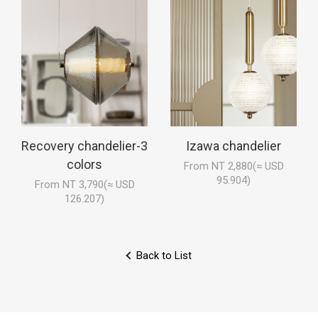
Recovery chandelier-3
Izawa chandelier
colors
From NT 2,880(≈ USD
95.904)
From NT 3,790(≈ USD
126.207)
Back to List