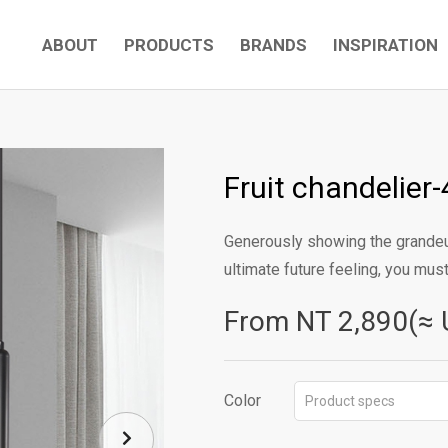
ABOUT
PRODUCTS
BRANDS
INSPIRATION
Fruit chandelier-
Generously showing the grandeur o
ultimate future feeling, you must
From NT
2,890(≈ 
Color
Product specs