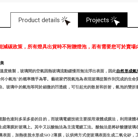
Product details
Projects
能減碳政策，所有燈具出貨時不附贈燈泡，若有需要您可於賣場
美
℃溫度燒製，玻璃間的空氣因熱玻璃流動緩慢而無法浮出表面，因此
自然形成氣
任何小氣泡"的概率幾乎為零。藝術家們視氣泡為表現玻璃從製作到完成的生命
份。玻璃中的氣泡等同於細微的凹透鏡，可引起光的散射和折射，氣泡的雙折
鍍顏色達到多采多姿的目的，而玻璃電鍍技術主要採用液體成膜法，利用液體
生成薄膜於玻璃上。其中又以酸蝕法為主流電鍍工法。酸蝕法是將矽酸鹽玻璃
璃表面，加熱後脫水形成SiO 2薄膜，以烘烤方式使玻璃表面生成二氧化矽，