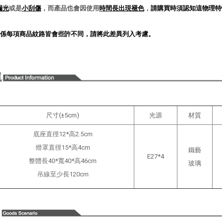
漏光
或是
小刮傷
，而產品也會因使用
時間長出現褪色
，
請購買時須認知這物理特
係每項商品紋路皆會些許不同，請將此差異列入考慮。
尺寸(±5cm)
光源
材質
底座直徑12*高2.5cm
燈罩直徑15*高4cm
鐵藝
E27*4
整體長40*寬40*高46cm
玻璃
吊線至少長120cm