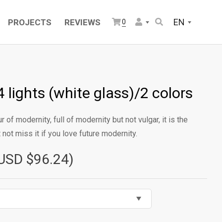
EN
PROJECTS
REVIEWS
0
4 lights (white glass)/2 colors
f modernity, full of modernity but not vulgar, it is the
 not miss it if you love future modernity.
USD $96.24)