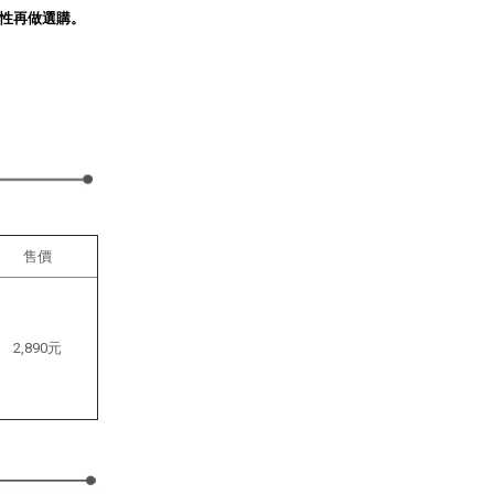
性再做選購。
售價
2,890元