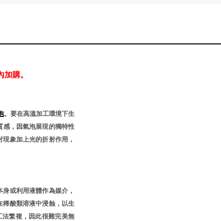
內加購。
泡
。要在高溫加工環境下生
質感，因氣泡展現的獨特性
射現象加上光的折射作用，
本身或利用液體作為媒介，
在稀酸類溶液中浸蝕，以生
工法繁複，因此很難完美無