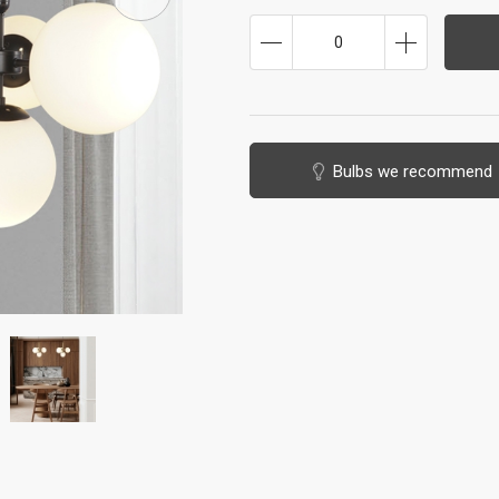
0
Bulbs we recommend