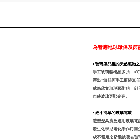
為響應地球環保及節
•
玻璃製品裡的天然氣泡之
手工玻璃藝術品多以850
產出"無任何手工痕跡無
成為欣賞玻璃藝術的一部
也使玻璃更顯光亮。
•
絕不簡單的玻璃電鍍
造型燈具廣泛運用玻璃電
發生化學或電化學作用而
成不穩定之矽酸披覆在玻