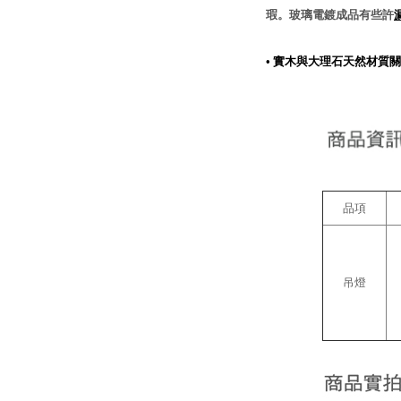
瑕。玻璃電鍍成品有些許
•
實木與大理石天然材質關
品項
吊燈