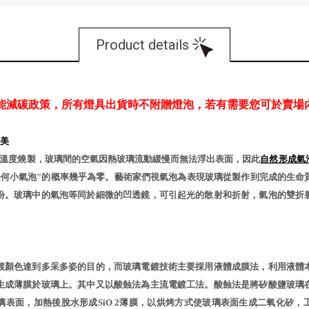
Product details
能減碳政策，所有燈具出貨時不附贈燈泡，若有需要您可於賣場
之美
℃溫度燒製，玻璃間的空氣因熱玻璃流動緩慢而無法浮出表面，因此
自然形成氣
任何小氣泡"的概率幾乎為零。藝術家們視氣泡為表現玻璃從製作到完成的生命
份。玻璃中的氣泡等同於細微的凹透鏡，可引起光的散射和折射，氣泡的雙折
鍍顏色達到多采多姿的目的，而玻璃電鍍技術主要採用液體成膜法，利用液體
生成薄膜於玻璃上。其中又以酸蝕法為主流電鍍工法。酸蝕法是將矽酸鹽玻璃
璃表面，加熱後脫水形成SiO 2薄膜，以烘烤方式使玻璃表面生成二氧化矽，