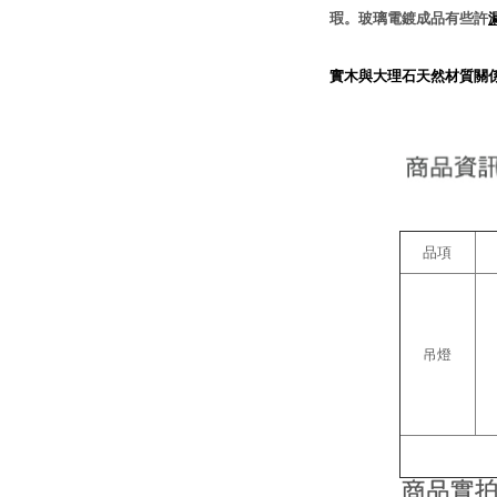
瑕。玻璃電鍍成品有些許
實木與大理石天然材質關
品項
吊燈