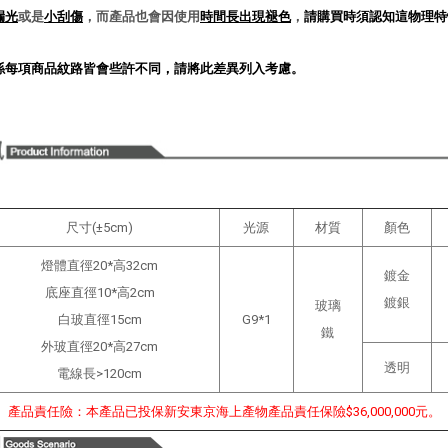
漏光
或是
小刮傷
，而產品也會因使用
時間長出現褪色
，
請購買時須認知這物理特
係每項商品紋路皆會些許不同，請將此差異列入考慮
。
尺寸(±5cm)
光源
材質
顏色
燈體直徑20*高32cm
鍍金
底座直徑10*高2cm
鍍銀
玻璃
白玻直徑15cm
G9*1
鐵
外玻直徑20*高27cm
透明
電線長>120cm
產品責任險：本產品已投保新安東京海上產物產品責任保險$36,000,000元。