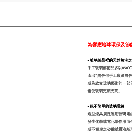
為響應地球環保及節
• 玻璃製品裡的天然氣泡
手工玻璃藝術品多以850
產出"無任何手工痕跡無
成為欣賞玻璃藝術的一部
也使玻璃更顯光亮。
• 絕不簡單的玻璃電鍍
造型燈具廣泛運用玻璃電
發生化學或電化學作用而
成不穩定之矽酸披覆在玻