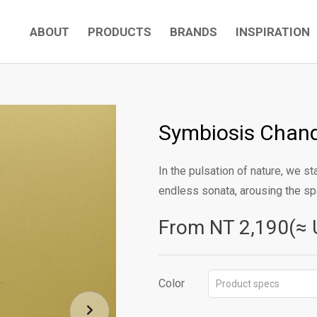
ABOUT
PRODUCTS
BRANDS
INSPIRATION
Symbiosis Chande
In the pulsation of nature, we st
endless sonata, arousing the sp
From NT
2,190(≈ 
Color
Product specs