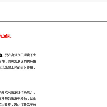
內加購。
泡
。要在高溫加工環境下生
質感，因氣泡展現的獨特性
射現象加上光的折射作用，
本身或利用液體作為媒介，
在稀酸類溶液中浸蝕，以生
工法繁複，因此很難完美無