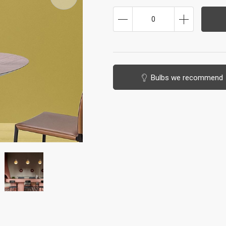
0
Bulbs we recommend