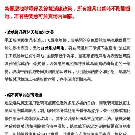
為響應地球環保及節能減碳政策，所有燈具出貨時不附贈燈
泡，若有需要您可於賣場內加購。
點擊說明書圖片，可下載［安裝說明書］
•
玻璃製品裡的天然氣泡之美
手工玻璃藝術品多以850℃溫度燒製，玻璃間的空氣因熱玻璃流動緩慢而
無法浮出表面，因此
自然形成氣泡
。要在高溫加工環境下生產出"無任何
手工痕跡無任何小氣泡"的概率幾乎為零。藝術家們視氣泡為表現玻璃從
製作到完成的生命質感，因氣泡展現的獨特性成為欣賞玻璃藝術的一部
份。玻璃中的氣泡等同於細微的凹透鏡，可引起光的散射和折射，氣泡的
雙折射現象加上光的折射作用，也使玻璃更顯光亮。
•
絕不簡單的玻璃電鍍
造型燈具廣泛運用玻璃電鍍顏色達到多采多姿的目的，而玻璃電鍍技術主
要採用液體成膜法，利用液體本身或利用液體作為媒介，發生化學或電化
學作用而生成薄膜於玻璃上。其中又以酸蝕法為主流電鍍工法。酸蝕法是
將矽酸鹽玻璃在稀酸類溶液中浸蝕，以生成不穩定之矽酸披覆在玻璃表
面，加熱後脫水形成SiO 2薄膜，以烘烤方式使玻璃表面生成二氧化矽，