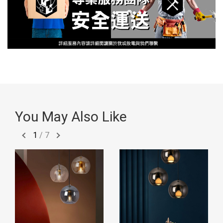
You May Also Like
1
/
7