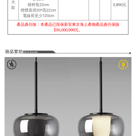
大
燈桿長23cm
3,890元
款
燈體直徑30*高22cm
電線長至少120cm
產品責任險：本產品已投保新安東京海上產物產品責任保險
$36,000,000元。