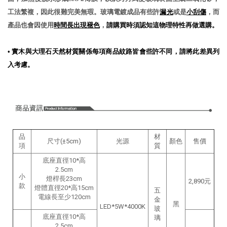
工法繁複，因此很難完美無瑕。玻璃電鍍成品有些許
漏光
或是
小刮傷
，而
產品也會因使用
時間長出現褪色
，
請購買時須認知這物理特性再做選購。
•
實木與大理石天然材質關係每項商品紋路皆會些許不同，請將此差異列
入考慮。
品
材
尺寸(±5cm)
光源
顏色
售價
項
質
底座直徑10*高
2.5cm
小
燈桿長23cm
2,890元
款
燈體直徑20*高15cm
五
電線長至少120cm
金
黑
LED*5W*4000K
玻
底座直徑10*高
璃
2.5cm