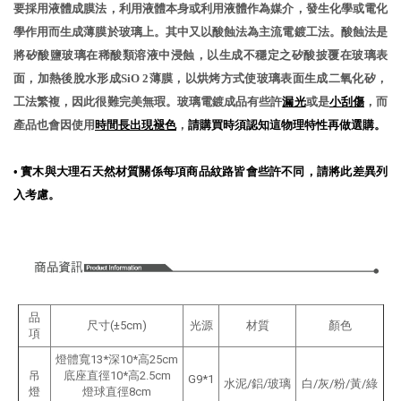
要採用液體成膜法，利用液體本身或利用液體作為媒介，發生化學或電化
學作用而生成薄膜於玻璃上。其中又以酸蝕法為主流電鍍工法。酸蝕法是
將矽酸鹽玻璃在稀酸類溶液中浸蝕，以生成不穩定之矽酸披覆在玻璃表
面，加熱後脫水形成SiO 2薄膜，以烘烤方式使玻璃表面生成二氧化矽，
工法繁複，因此很難完美無瑕。玻璃電鍍成品有些許
漏光
或是
小刮傷
，而
產品也會因使用
時間長出現褪色
，
請購買時須認知這物理特性再做選購。
•
實木與大理石天然材質關係每項商品紋路皆會些許不同，請將此差異列
入考慮
。
品
尺寸(±5cm)
光源
材質
顏色
項
燈體寬13*深10*高25cm
吊
底座直徑10*高2.5cm
G9*1
水泥
/鋁
/玻璃
白
/灰
/粉
/黃
/綠
燈
燈球直徑8cm