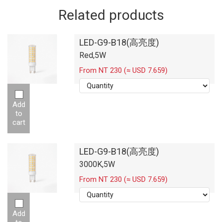
Related products
LED-G9-B18(高亮度)
Red,5W
From NT 230 (≈ USD 7.659)
Add
to
cart
LED-G9-B18(高亮度)
3000K,5W
From NT 230 (≈ USD 7.659)
Add