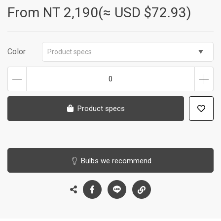
From NT
2,190(≈ USD $72.93)
Color
Product specs
0
Product specs
Bulbs we recommend