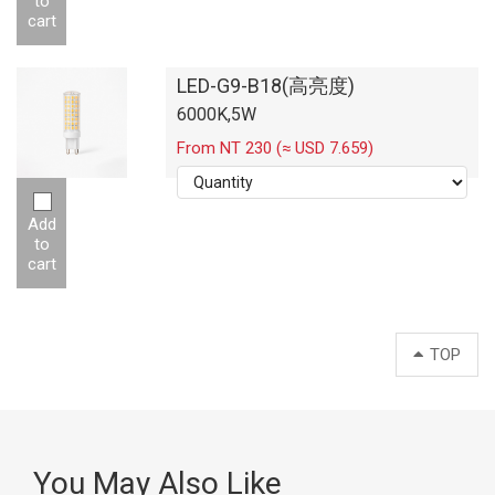
to
cart
LED-G9-B18(高亮度)
6000K,5W
From NT 230 (≈ USD 7.659)
Add
to
cart
TOP
You May Also Like