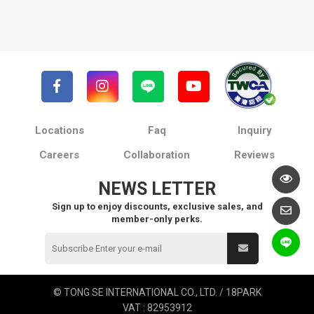
Locations
Faq
Inquiry
Careers
Collaboration
Reviews
NEWS LETTER
Sign up to enjoy discounts, exclusive sales, and
member-only perks.
© TONG SE INTERNATIONAL CO., LTD. / 18PARK
VAT : 82953912