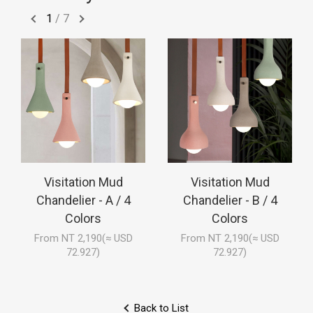
1
/
7
Visitation Mud
Visitation Mud
Chandelier - A / 4
Chandelier - B / 4
Colors
Colors
From NT 2,190(≈ USD
From NT 2,190(≈ USD
72.927)
72.927)
Back to List