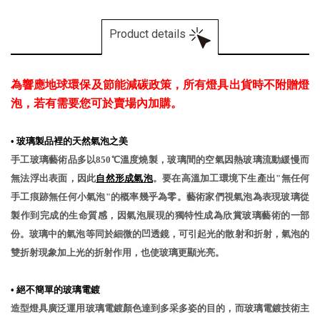
Product details
為響應地球環保及節能減碳政策，所有燈具出貨時不附贈燈
泡，若有需要您可於賣場內加購。
•
玻璃製品裡的天然氣泡之美
手工玻璃藝術品多以850℃溫度燒製，玻璃間的空氣因熱玻璃流動緩慢而
無法浮出表面，因此
自然形成氣泡
。要在高溫加工環境下生產出"無任何
手工痕跡無任何小氣泡"的概率幾乎為零。藝術家們視氣泡為表現玻璃從
製作到完成的生命質感，因氣泡展現的獨特性成為欣賞玻璃藝術的一部
份。玻璃中的氣泡等同於細微的凹透鏡，可引起光的散射和折射，氣泡的
雙折射現象加上光的折射作用，也使玻璃更顯光亮。
•
絕不簡單的玻璃電鍍
造型燈具廣泛運用玻璃電鍍顏色達到多采多姿的目的，而玻璃電鍍技術主