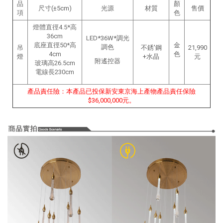
品
顏
尺寸(±5cm)
光源
材質
售價
項
色
燈體直徑4.5*高
36cm
LED*36W*調光
底座直徑50*高
金
調色
吊
不銹'鋼
21,990
4cm
色
燈
+水晶
元
附遙控器
玻璃高26.5cm
電線長230cm
產品責任險：本產品已投保新安東京海上產物產品責任保險
$36,000,000元。