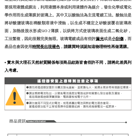
要採用液體成膜法，利用液體本身或利用液體作為媒介，發生化學或電化
學作用而生成薄膜於玻璃上。其中又以酸蝕法為主流電鍍工法。酸蝕法是
將矽酸鹽玻璃在稀酸類溶液中浸蝕，以生成不穩定之矽酸披覆在玻璃表
面，加熱後脫水形成SiO 2薄膜，以烘烤方式使玻璃表面生成二氧化矽，
工法繁複，因此很難完美無瑕。玻璃電鍍成品有些許
漏光
或是
小刮傷
，而
產品也會因使用
時間長出現褪色
，
請購買時須認知這物理特性再做選購。
•
實木與大理石天然材質關係每項商品紋路皆會些許不同，請將此差異列
入考慮。