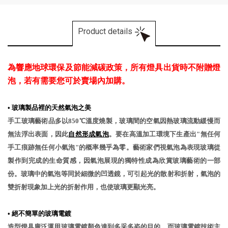
Product details
為響應地球環保及節能減碳政策，所有燈具出貨時不附贈燈
泡，若有需要您可於賣場內加購。
•
玻璃製品裡的天然氣泡之美
手工玻璃藝術品多以850℃溫度燒製，玻璃間的空氣因熱玻璃流動緩慢而
無法浮出表面，因此
自然形成氣泡
。要在高溫加工環境下生產出"無任何
手工痕跡無任何小氣泡"的概率幾乎為零。藝術家們視氣泡為表現玻璃從
製作到完成的生命質感，因氣泡展現的獨特性成為欣賞玻璃藝術的一部
份。玻璃中的氣泡等同於細微的凹透鏡，可引起光的散射和折射，氣泡的
雙折射現象加上光的折射作用，也使玻璃更顯光亮。
•
絕不簡單的玻璃電鍍
造型燈具廣泛運用玻璃電鍍顏色達到多采多姿的目的，而玻璃電鍍技術主