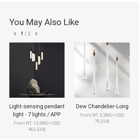
You May Also Like
1
/
2
Light-sensing pendant
Dew Chandelier-Long
light - 7 lights / APP
From NT 2,380(≈ USD
79.254)
From NT 13,980(≈ USD
465.534)