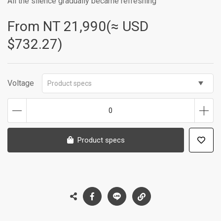
All the silence gradually became refreshing
From NT
21,990(≈ USD
$732.27)
Voltage
Product specs
0
Product specs