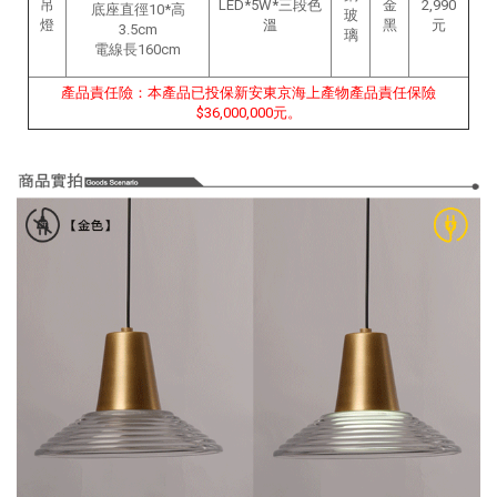
吊
LED*5W*三段色
金
2,990
底座直徑10*高
玻
燈
溫
黑
元
3.5cm
璃
電線長160cm
產品責任險：本產品已投保新安東京海上產物產品責任保險
$36,000,000元。