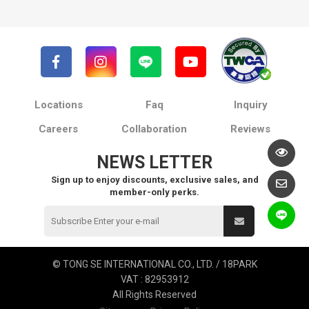
Locations
Faq
Inquiry
Careers
Collaboration
Reviews
NEWS LETTER
Sign up to enjoy discounts, exclusive sales, and
member-only perks.
© TONG SE INTERNATIONAL CO., LTD. / 18PARK
VAT : 82953912
All Rights Reserved