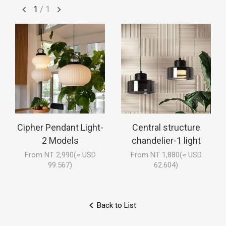
1
/
1
Cipher Pendant Light-
Central structure
2 Models
chandelier-1 light
From NT 2,990(≈ USD
From NT 1,880(≈ USD
99.567)
62.604)
Back to List