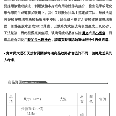
要採用液體成膜法，利用液體本身或利用液體作為媒介，發生化學或電化
學作用而生成薄膜於玻璃上。其中又以酸蝕法為主流電鍍工法。酸蝕法是
將矽酸鹽玻璃在稀酸類溶液中浸蝕，以生成不穩定之矽酸披覆在玻璃表
面，加熱後脫水形成SiO 2薄膜，以烘烤方式使玻璃表面生成二氧化矽，
工法繁複，因此很難完美無瑕。玻璃電鍍成品有些許
漏光
或是
小刮傷
，而
產品也會因使用
時間長出現褪色
，
請購買時須認知這物理特性再做選購。
•
實木與大理石天然材質關係每項商品紋路皆會些許不同，請將此差異列
入考慮。
品
材
顏
尺寸(±5cm)
光源
售價
項
質
色
燈體直徑19*高
12.5cm
銅