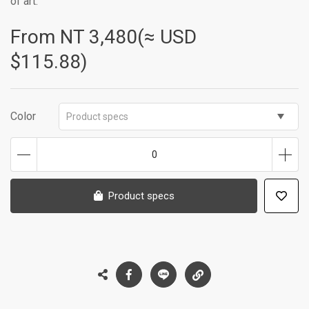
of art.
From NT
3,480(≈ USD
$115.88)
Color
Product specs
0
Product specs