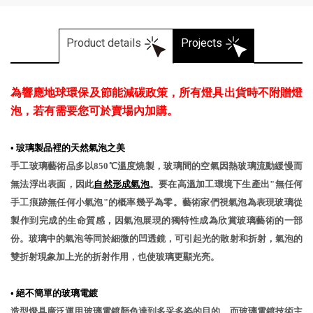
Product details
Projects
為響應地球環保及節能減碳政策，所有燈具出貨時不附贈燈
泡，若有需要您可於賣場內加購。
•
玻璃製品裡的天然氣泡之美
手工玻璃藝術品多以850℃溫度燒製，玻璃間的空氣因熱玻璃流動緩慢而
無法浮出表面，因此
自然形成氣泡
。要在高溫加工環境下生產出"無任何
手工痕跡無任何小氣泡"的概率幾乎為零。藝術家們視氣泡為表現玻璃從
製作到完成的生命質感，因氣泡展現的獨特性成為欣賞玻璃藝術的一部
份。玻璃中的氣泡等同於細微的凹透鏡，可引起光的散射和折射，氣泡的
雙折射現象加上光的折射作用，也使玻璃更顯光亮。
•
絕不簡單的玻璃電鍍
造型燈具廣泛運用玻璃電鍍顏色達到多采多姿的目的，而玻璃電鍍技術主