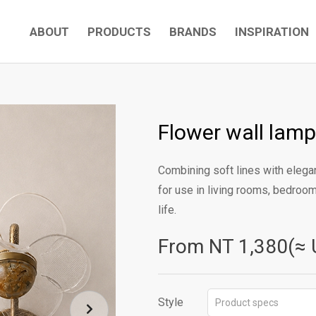
ABOUT
PRODUCTS
BRANDS
INSPIRATION
Flower wall lamp
Combining soft lines with elegan
for use in living rooms, bedro
life.
From NT
1,380(≈ 
Style
Product specs