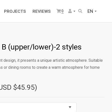
EN
PROJECTS
REVIEWS
0
 B (upper/lower)-2 styles
t design, it presents a unique artistic atmosphere. Suitable
oms or dining rooms to create a warm atmosphere for home
USD $45.95)