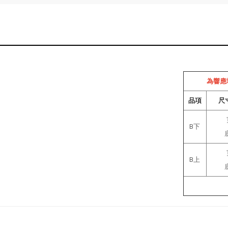
為響應
品項
尺寸
B下
B上