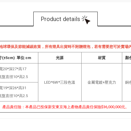
Product details
地球環保及節能減碳政策，所有燈具出貨時不附贈燈泡，若有需要您可於賣場
(±5cm) 單位:cm
光源
材質
顏
寬20*深27*高17
底盤直徑10*高2.5
LED*6W*三段色溫
金屬電鍍+壓克力
銅
寬19*深26*高31
底盤直徑10*高2.5
產品責任險：本產品已投保新安東京海上產物產品責任保險$36,000,000元。