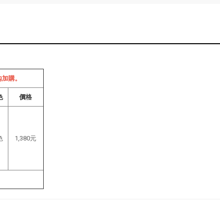
內加購。
色
價格
色
1,380元