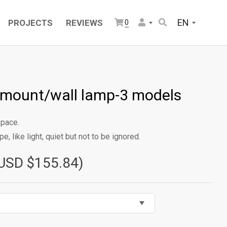
EN
PROJECTS
REVIEWS
0
mount/wall lamp-3 models
space.
e, like light, quiet but not to be ignored.
USD $155.84)