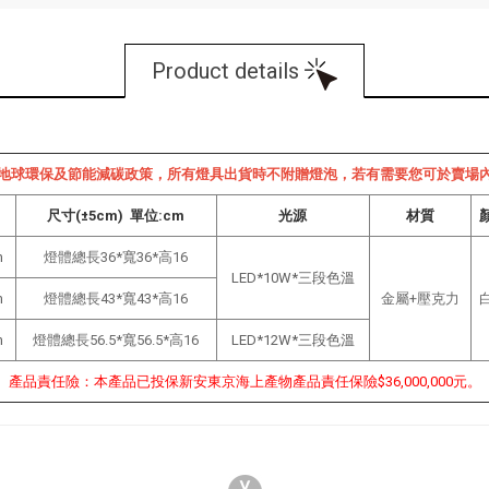
Product details
地球環保及節能減碳政策，所有燈具出貨時不附贈燈泡，若有需要您可於賣場
尺寸(±5cm) 單位:cm
光源
材質
m
燈體總長36*寬36*高16
LED*10W*三段色溫
m
燈體總長43*寬43*高16
金屬+壓克力
m
燈體總長56.5*寬56.5*高16
LED*12W*三段色溫
產品責任險：本產品已投保新安東京海上產物產品責任保險$36,000,000元。