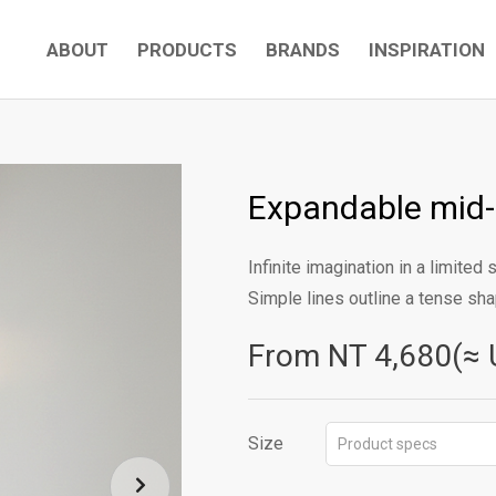
ABOUT
PRODUCTS
BRANDS
INSPIRATION
Expandable mid-
Infinite imagination in a limited 
Simple lines outline a tense shap
From NT
4,680(≈ 
Size
Product specs