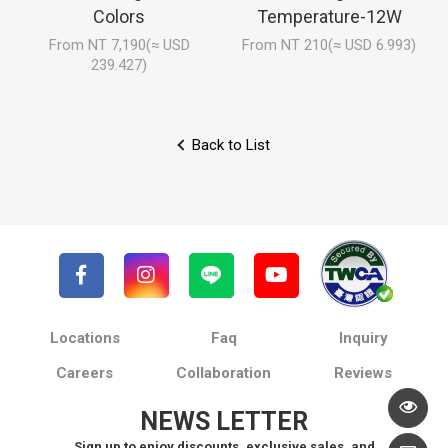
Colors
Temperature-12W
From NT 7,190(≈ USD
From NT 210(≈ USD 6.993)
239.427)
Back to List
Locations
Faq
Inquiry
Careers
Collaboration
Reviews
NEWS LETTER
Sign up to enjoy discounts, exclusive sales, and