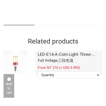
Related products
LED-E14-A-Corn Light-Three-
stage Color Temperature-12W
Full Voltage,三段色溫
From NT 210 (≈ USD 6.993)
Add
to
cart