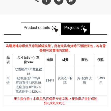
Product details
Projects
為響應地球環保及節能減碳政策，所有燈具出貨時不附贈燈泡，若有需
要您可於賣場內加購。
品
尺寸(±5cm) 單
光源
材質
顏色
價格
項
位:cm
燈體總高37*寬直徑
15
吊
玻璃直徑15*高9
黃洞石+玻
黃
+奶白玻
3,490
E14*1
燈
石頭直徑4.5*高28
璃
璃
元
底座直徑10*高2.5
電線長至少120cm
產品責任險：本產品已投保新安東京海上產物產品責任保險
$36,000,000元。