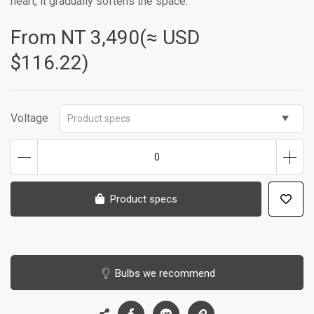
heart, it gradually softens the space.
From NT
3,490(≈ USD
$116.22)
Voltage
Product specs
0
Product specs
Bulbs we recommend