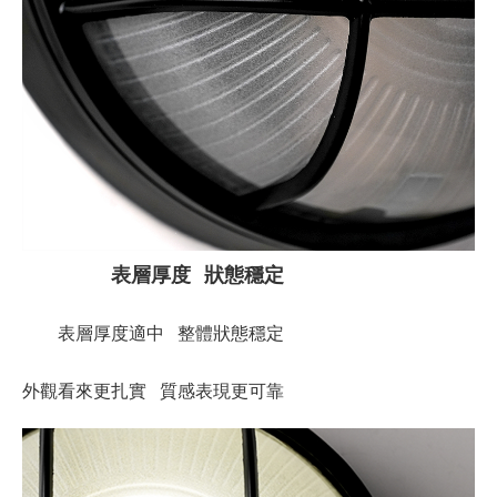
表層厚度 狀態穩定
表層厚度適中 整體狀態穩定
外觀看來更扎實 質感表現更可靠