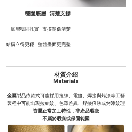
穩固底層 清楚支撐
底層穩固扎實 支撐關係清楚
結構立得更穩 整體畫面更完整
材質介紹
Materials
金屬
製品依款式可能採用拉絲、電鍍、焊接與烤漆等工藝
製程中可能出現拉絲紋、色澤差異、焊接痕跡或烤漆紋理
皆屬正常加工特性，非產品瑕疵
不屬於瑕疵或保固範圍