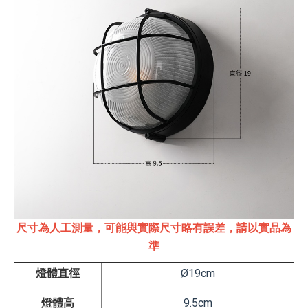
尺寸為人工測量，可能與實際尺寸略有誤差，請以實品為
準
燈體直徑
Ø19cm
燈體高
9.5cm