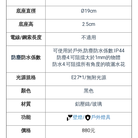
底座直徑
Ø
19
cm
底座高
2.5
cm
電線/鋼索長度
不適用
可使用於戶外,防塵防水係數:IP44
防塵
防水係數
防塵4:可阻擋大於1mm的物體
防水4:可阻擋所有角度的噴灑水花
光源規格
E27*1/無附光源
顏色
黑色
材質
鋁壓鑄/玻璃
功能
壁燈
/
戶外燈具
價格
880元