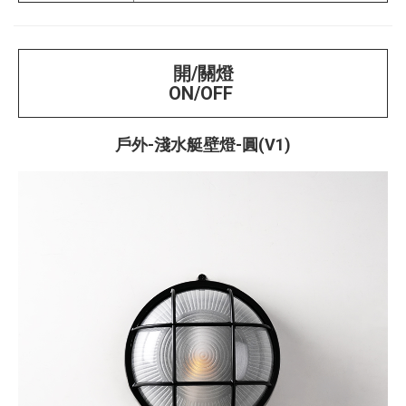
開/關燈
ON/OFF
戶外-淺水艇壁燈-圓(V1)