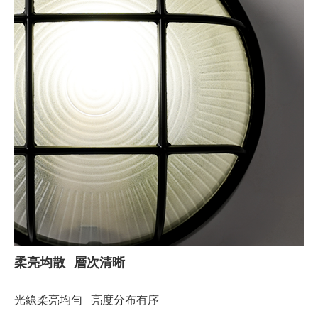
柔亮均散 層次清晰
光線柔亮均勻 亮度分布有序