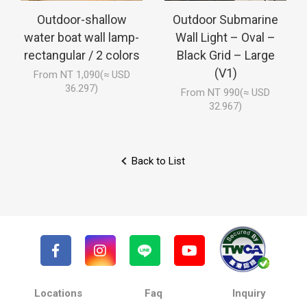
Outdoor-shallow
Outdoor Submarine
water boat wall lamp-
Wall Light – Oval –
rectangular / 2 colors
Black Grid – Large
(V1)
From NT 1,090(≈ USD
36.297)
From NT 990(≈ USD
32.967)
Back to List
Locations
Faq
Inquiry