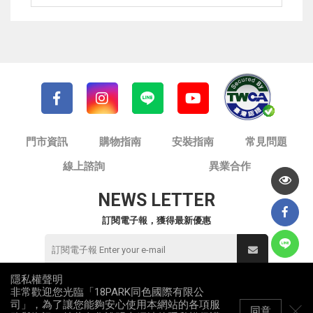
門市資訊
購物指南
安裝指南
常見問題
線上諮詢
異業合作
NEWS LETTER
訂閱電子報，獲得最新優惠
隱私權聲明
非常歡迎您光臨「18PARK同色國際有限公
© 同色國際有限公司 / 18PARK流行燈飾傢飾
司」，為了讓您能夠安心使用本網站的各項服
統一編號：82953912
同意