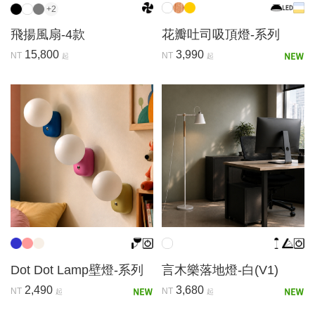
+2
飛揚風扇-4款
花瓣吐司吸頂燈-系列
15,800
3,990
NT
NT
起
起
Dot Dot Lamp壁燈-系列
言木樂落地燈-白(V1)
2,490
3,680
NT
NT
起
起