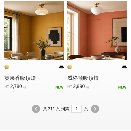
英果香吸頂燈
威格頓吸頂燈
2,780
2,990
NT
NT
起
起
共 211 頁 到第
頁