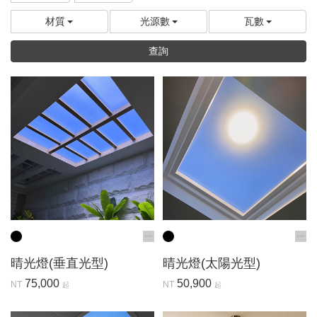
材質
光源數
瓦數
查詢
晴光燈(垂直光型)
晴光燈(太陽光型)
75,000
50,900
NT
NT
起
起