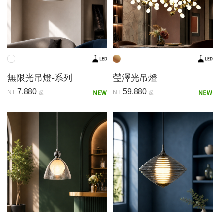
無限光吊燈-系列
瑩澤光吊燈
7,880
59,880
NT
NT
起
起