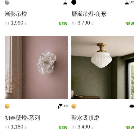
漸影吊燈
層嵐吊燈-角形
1,990
3,790
NT
NT
起
起
初春壁燈-系列
聖水吸頂燈
1,180
3,490
NT
NT
起
起