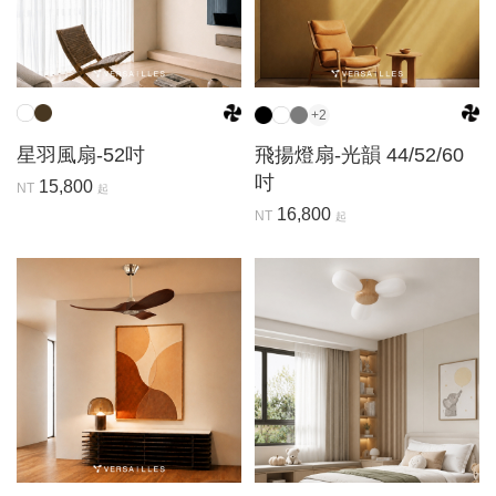
+2
星羽風扇-52吋
飛揚燈扇-光韻 44/52/60
吋
15,800
NT
起
16,800
NT
起