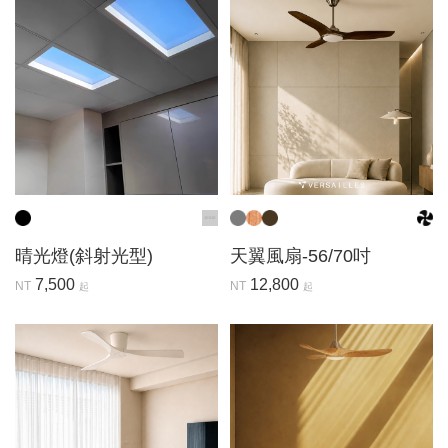
晴光燈(斜射光型)
天翼風扇-56/70吋
7,500
12,800
NT
NT
起
起