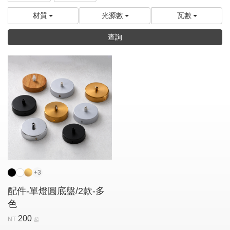
材質
光源數
瓦數
查詢
+3
配件-單燈圓底盤/2款-多
色
200
NT
起