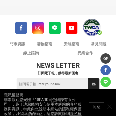
門市資訊
購物指南
安裝指南
常見問題
線上諮詢
異業合作
NEWS LETTER
訂閱電子報，獲得最新優惠
隱私權聲明
非常歡迎您光臨「18PARK同色國際有限公
© 同色國際有限公司 / 18PARK流行燈飾傢飾
司」，為了讓您能夠安心使用本網站的各項服
統一編號：82953912
同意
務與資訊，特此向您說明本網站的隱私權保護
All Rights Reserved
政策，以保障您的權益，請您詳閱詳細
隱私權