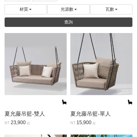
材質
光源數
瓦數
查詢
夏允藤吊籃-雙人
夏允藤吊籃-單人
23,900
15,900
NT
NT
起
起