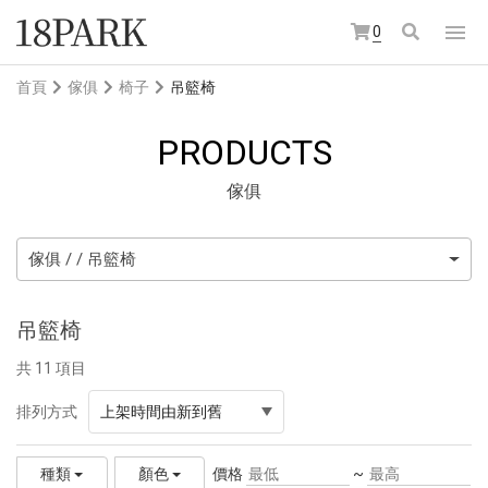
0
首頁
傢俱
椅子
吊籃椅
PRODUCTS
傢俱
傢俱 / / 吊籃椅
吊籃椅
共 11 項目
排列方式
上架時間由新到舊
價格
~
種類
顏色