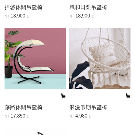
拾悠休閒吊籃椅
風和日栗吊籃椅
18,900
18,900
NT
NT
起
起
藤路休閒吊籃椅
浪漫假期吊籃椅
17,850
4,980
NT
NT
起
起