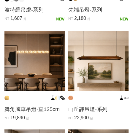
波特羅吊燈-系列
梵端吊燈-系列
1,607
2,180
NT
NT
起
起
舞角風華吊燈-直125cm
山丘靜吊燈-系列
19,890
22,900
NT
NT
起
起