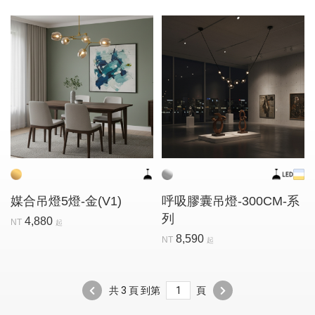
媒合吊燈5燈-金(V1)
呼吸膠囊吊燈-300CM-系
列
4,880
NT
起
8,590
NT
起
共 3 頁 到第
頁