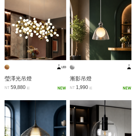
瑩澤光吊燈
漸影吊燈
59,880
1,990
NT
NT
起
起