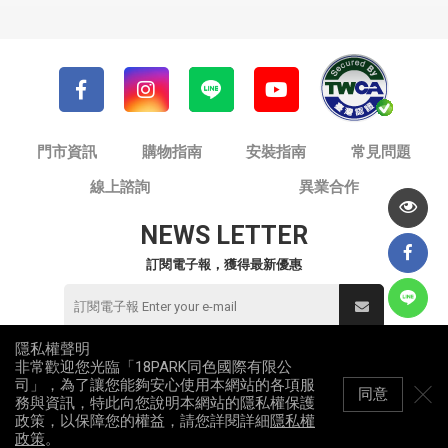
門市資訊
購物指南
安裝指南
常見問題
線上諮詢
異業合作
NEWS LETTER
訂閱電子報，獲得最新優惠
隱私權聲明
非常歡迎您光臨「18PARK同色國際有限公
© 同色國際有限公司 / 18PARK流行燈飾傢飾
司」，為了讓您能夠安心使用本網站的各項服
統一編號：82953912
同意
務與資訊，特此向您說明本網站的隱私權保護
All Rights Reserved
政策，以保障您的權益，請您詳閱詳細
隱私權
政策
。
網站地圖
隱私權政策