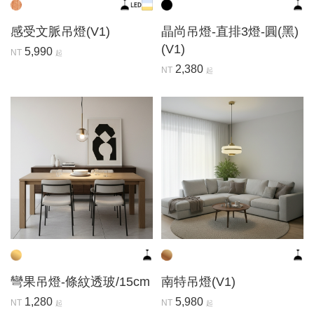
感受文脈吊燈(V1)
晶尚吊燈-直排3燈-圓(黑)
(V1)
5,990
NT
起
2,380
NT
起
彎果吊燈-條紋透玻/15cm
南特吊燈(V1)
1,280
5,980
NT
NT
起
起