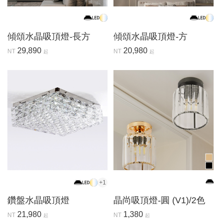
傾頌水晶吸頂燈-長方
傾頌水晶吸頂燈-方
29,890
20,980
NT
NT
起
起
+1
鑽盤水晶吸頂燈
晶尚吸頂燈-圓 (V1)/2色
21,980
1,380
NT
NT
起
起