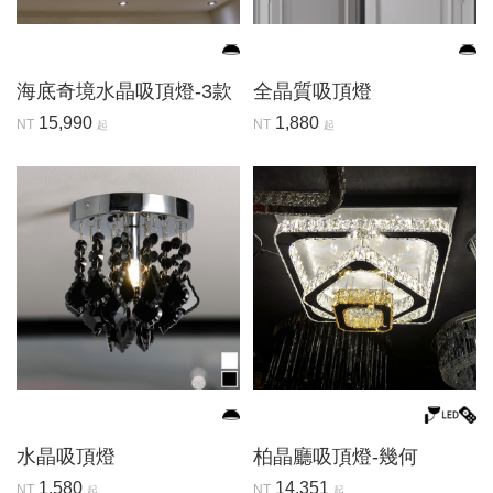
海底奇境水晶吸頂燈-3款
全晶質吸頂燈
15,990
1,880
NT
NT
起
起
水晶吸頂燈
柏晶廳吸頂燈-幾何
1,580
14,351
NT
NT
起
起