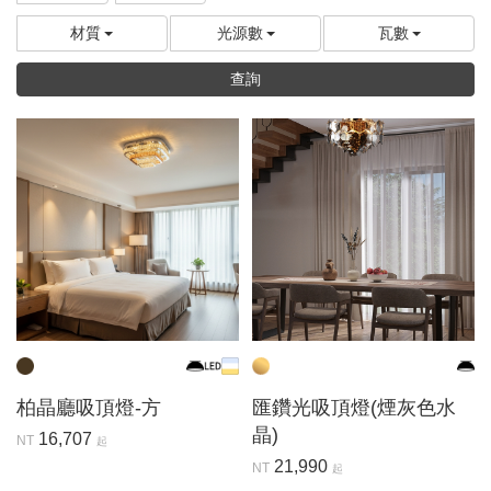
材質
光源數
瓦數
查詢
柏晶廳吸頂燈-方
匯鑽光吸頂燈(煙灰色水
晶)
16,707
NT
起
21,990
NT
起