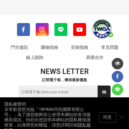
門市資訊
購物指南
安裝指南
常見問題
線上諮詢
異業合作
NEWS LETTER
訂閱電子報，獲得最新優惠
隱私權聲明
非常歡迎您光臨「18PARK同色國際有限公
© 同色國際有限公司 / 18PARK流行燈飾傢飾
司」，為了讓您能夠安心使用本網站的各項服
統一編號：82953912
同意
務與資訊，特此向您說明本網站的隱私權保護
All Rights Reserved
政策，以保障您的權益，請您詳閱詳細
隱私權