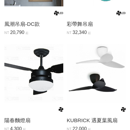
風潮吊扇-DC款
彩帶舞吊扇
20,790
32,340
NT
NT
起
起
陽春麵燈扇
KUBRICK 遇夏葉風扇
4,300
22,000
NT
NT
起
起