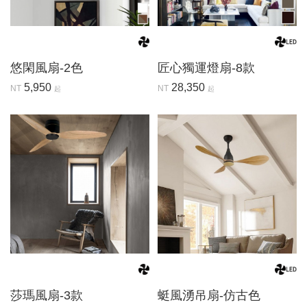
悠閑風扇-2色
匠心獨運燈扇-8款
5,950
28,350
NT
NT
起
起
莎瑪風扇-3款
蜓風湧吊扇-仿古色