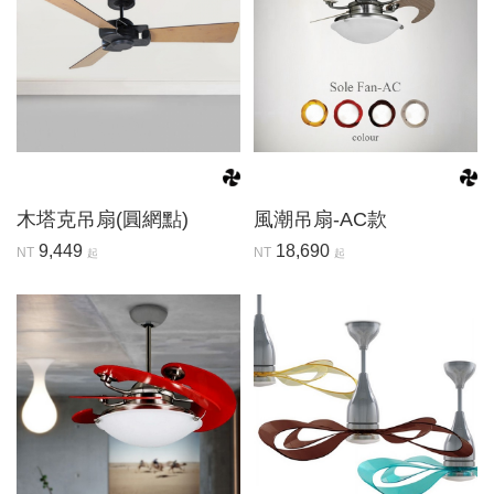
木塔克吊扇(圓網點)
風潮吊扇-AC款
9,449
18,690
NT
NT
起
起