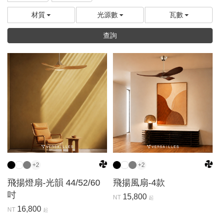
材質
光源數
瓦數
查詢
+2
+2
飛揚燈扇-光韻 44/52/60
飛揚風扇-4款
吋
15,800
NT
起
16,800
NT
起