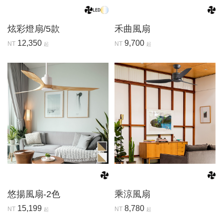
炫彩燈扇/5款
禾曲風扇
12,350
9,700
NT
NT
起
起
悠揚風扇-2色
乘涼風扇
15,199
8,780
NT
NT
起
起