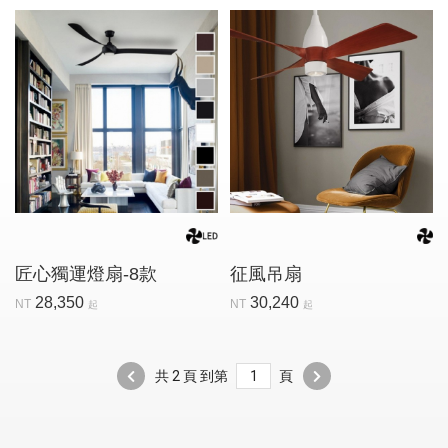
匠心獨運燈扇-8款
征風吊扇
28,350
30,240
NT
NT
起
起
共 2 頁 到第
頁