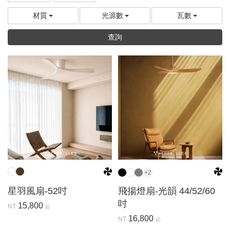
材質
光源數
瓦數
查詢
+2
星羽風扇-52吋
飛揚燈扇-光韻 44/52/60
吋
15,800
NT
起
16,800
NT
起