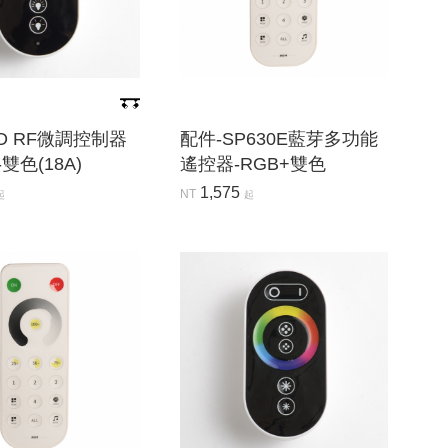
ED RF微調控制器
配件-SP630E藍芽多功能
雙色(18A)
遙控器-RGB+雙色
1,575
NT
起
起