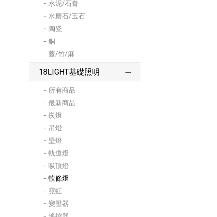
水泥/石膏
水磨石/玉石
陶瓷
銅
藤/竹/麻
18LIGHT基礎照明
所有商品
最新商品
崁燈
吊燈
壁燈
軌道燈
吸頂燈
軟條燈
霓虹
變壓器
遙控器