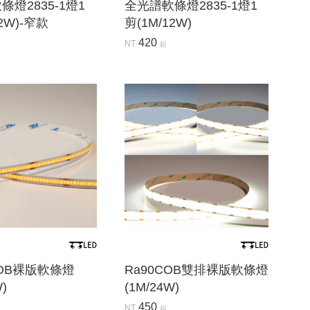
燈2835-1燈1
全光譜軟條燈2835-1燈1
12W)-窄款
剪(1M/12W)
420
NT
起
COB裸版軟條燈
Ra90COB雙排裸版軟條燈
W)
(1M/24W)
450
NT
起