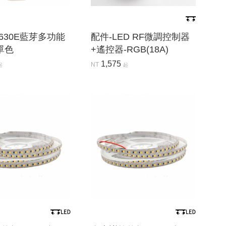
P630E藍芽多功能
配件-LED RF微調控制器
單色
+遙控器-RGB(18A)
1,575
NT
起
起