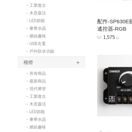
工業復古
木意森活
LED節能
配件-SP630
奢華水晶
遙控器-RGB
繽紛趣味
1,575
NT
起
USB充電
戶外防水功能
檯燈
所有商品
最新商品
現代摩登
工業復古
木意森活
LED節能
奢華水晶
繽紛趣味