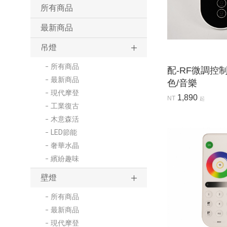
所有商品
最新商品
吊燈
所有商品
配-RF微調控制
最新商品
色/音樂
現代摩登
1,890
NT
起
工業復古
木意森活
LED節能
奢華水晶
繽紛趣味
壁燈
所有商品
最新商品
現代摩登