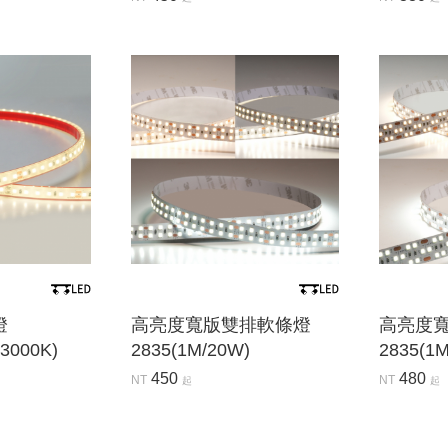
燈
高亮度寬版雙排軟條燈
高亮度
3000K)
2835(1M/20W)
2835(1
450
480
NT
NT
起
起