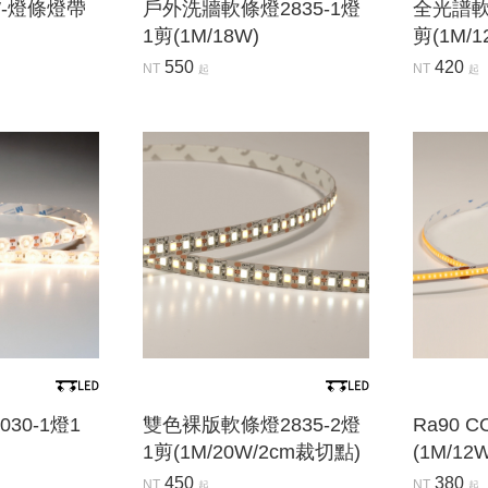
W-燈條燈帶
戶外洗牆軟條燈2835-1燈
全光譜軟條
1剪(1M/18W)
剪(1M/
550
420
NT
NT
起
起
30-1燈1
雙色裸版軟條燈2835-2燈
Ra90 
1剪(1M/20W/2cm裁切點)
(1M/12
450
380
NT
NT
起
起