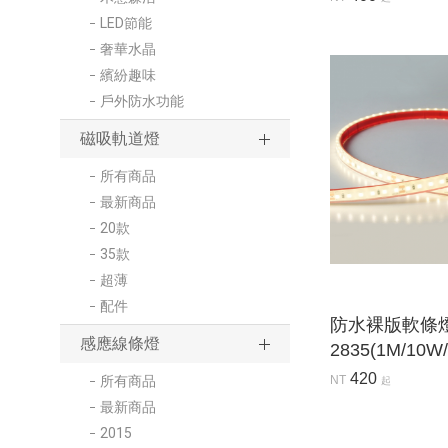
LED節能
奢華水晶
繽紛趣味
戶外防水功能
磁吸軌道燈
所有商品
最新商品
20款
35款
超薄
配件
防水裸版軟條
感應線條燈
2835(1M/10W/
420
NT
所有商品
起
最新商品
2015