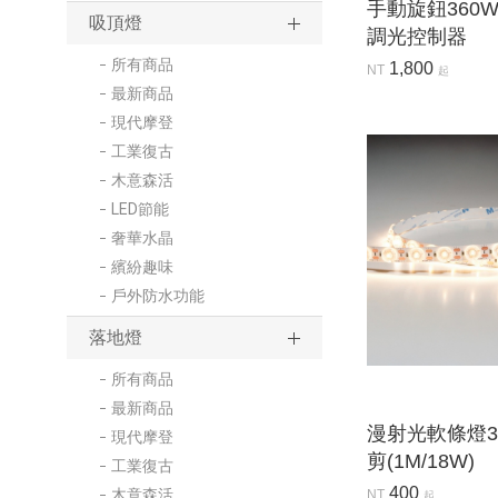
手動旋鈕360
吸頂燈
調光控制器
所有商品
1,800
NT
起
最新商品
現代摩登
工業復古
木意森活
LED節能
奢華水晶
繽紛趣味
戶外防水功能
落地燈
所有商品
最新商品
漫射光軟條燈30
現代摩登
剪(1M/18W)
工業復古
400
木意森活
NT
起