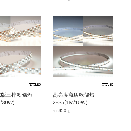
寬版三排軟條燈
高亮度寬版軟條燈
M/30W)
2835(1M/10W)
420
NT
起