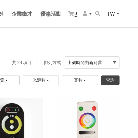
TW
例
企業徵才
優惠活動
0
共 24 項目
排列方式
上架時間由新到舊
材質
光源數
瓦數
查詢