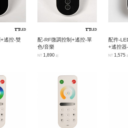
+遙控-雙
配-RF微調控制+遙控-單
配件-L
色/音樂
+遙控器-
1,890
1,575
NT
NT
起