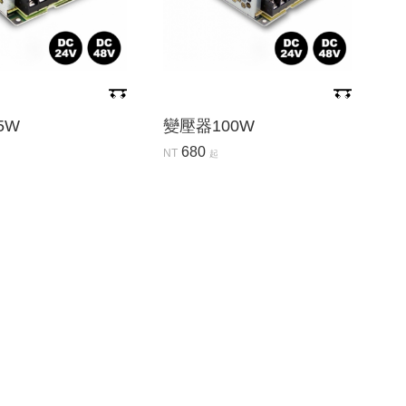
5W
變壓器100W
680
NT
起