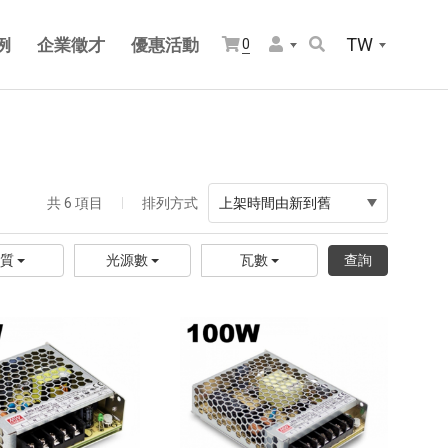
TW
例
企業徵才
優惠活動
0
共 6 項目
排列方式
上架時間由新到舊
材質
光源數
瓦數
查詢