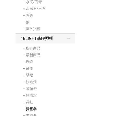
水泥/石膏
水磨石/玉石
陶瓷
銅
藤/竹/麻
18LIGHT基礎照明
所有商品
最新商品
崁燈
吊燈
壁燈
軌道燈
吸頂燈
軟條燈
霓虹
變壓器
遙控器