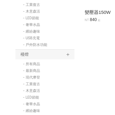
工業復古
木意森活
變壓器150W
LED節能
840
NT
起
奢華水晶
繽紛趣味
USB充電
戶外防水功能
檯燈
所有商品
最新商品
現代摩登
工業復古
木意森活
LED節能
奢華水晶
繽紛趣味