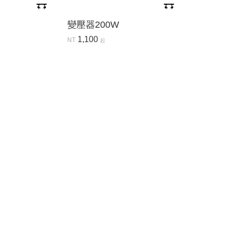
變壓器200W
1,100
NT
起