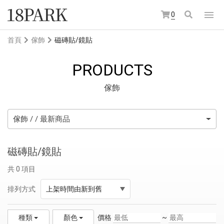
0
首頁
傢飾
磁磚貼/鏡貼
PRODUCTS
傢飾
傢飾 / / 最新商品
磁磚貼/鏡貼
共 0 項目
排列方式
上架時間由新到舊
價格
~
種類
顏色