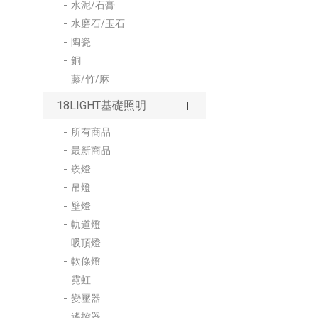
水泥/石膏
水磨石/玉石
陶瓷
銅
藤/竹/麻
18LIGHT基礎照明
所有商品
最新商品
崁燈
吊燈
壁燈
軌道燈
吸頂燈
軟條燈
霓虹
變壓器
遙控器