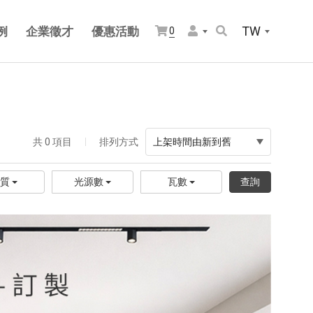
TW
例
企業徵才
優惠活動
0
共 0 項目
排列方式
上架時間由新到舊
材質
光源數
瓦數
查詢