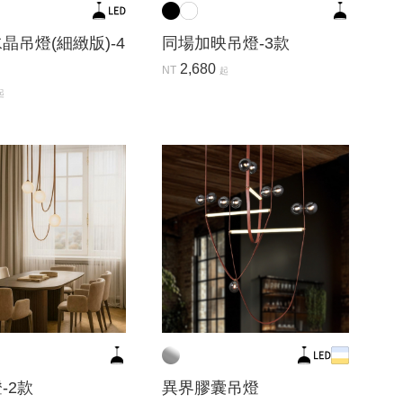
晶吊燈(細緻版)-4
同場加映吊燈-3款
2,680
NT
起
起
-2款
異界膠囊吊燈