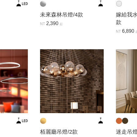
未來森林吊燈/4款
嫁給我水
款
2,390
NT
起
6,890
NT
栢麗廳吊燈/2款
迷走吊燈