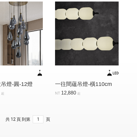
吊燈-圓-12燈
一往間蘊吊燈-橫110cm
0
12,880
NT
起
起
共 12 頁 到第
頁