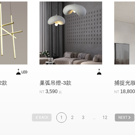
2款
巢弧吊燈-3款
捕捉光妝
3,590
18,80
NT
NT
起
1
2
3
...
12
BACK
NEXT