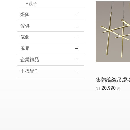
鏡子
燈飾
傢俱
傢飾
風扇
企業禮品
手機配件
集體編織吊燈-
20,990
NT
起