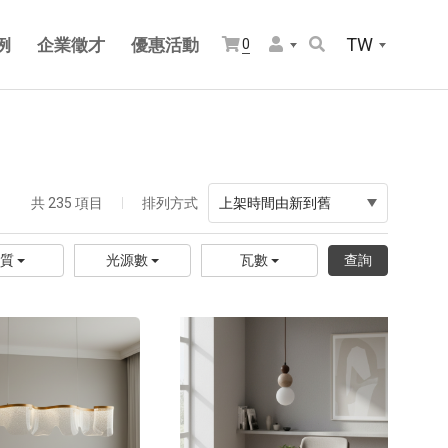
TW
例
企業徵才
優惠活動
0
共 235 項目
排列方式
上架時間由新到舊
材質
光源數
瓦數
查詢