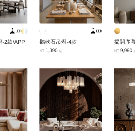
2款/APP
鵝軟石吊燈-4款
揭開序
1,390
9,990
NT
NT
起