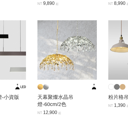
9,890
8,990
NT
NT
起
燈-小資版
天幕聚燦水晶吊
粉片格吊燈
燈-60cm/2色
1,390
NT
12,900
NT
起