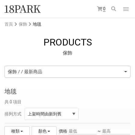
0
首頁
傢飾
地毯
PRODUCTS
傢飾
傢飾 / / 最新商品
地毯
共 0 項目
排列方式
上架時間由新到舊
價格
~
種類
顏色