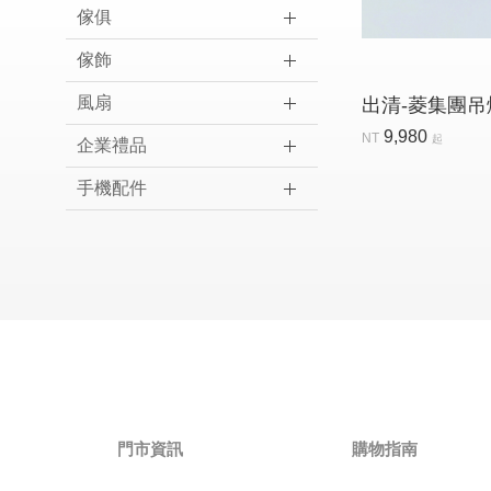
傢俱
傢飾
風扇
出清-菱集團吊
9,980
NT
起
企業禮品
手機配件
門市資訊
購物指南