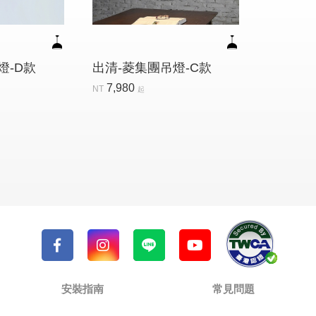
燈-D款
出清-菱集團吊燈-C款
7,980
NT
起
安裝指南
常見問題