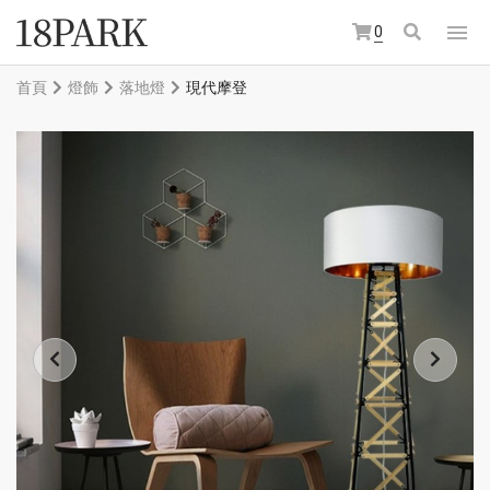
0
首頁
燈飾
落地燈
現代摩登