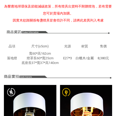
為響應地球環保及節能減碳政策，所有燈具出貨時不附贈燈泡，若有需要
您可於賣場內加購。
因實木紋路關係每盞燈具皆會些許不同，請將此差異列入考慮
品項
尺寸(±5cm)
光源
材質
售價
寬60*高162cm
落地燈
燈罩長60*寬25cm
E27*3
白蠟木/金屬
8,380元
底座長37*寬37*高140cm