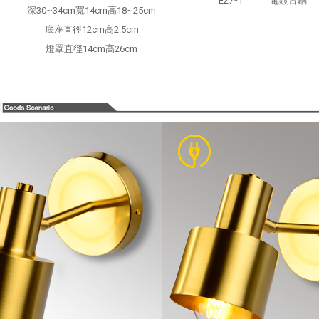
E27*1
電鍍古銅
深30~34cm寬14cm高18~25cm
底座直徑12cm高2.5cm
燈罩直徑14cm高26cm