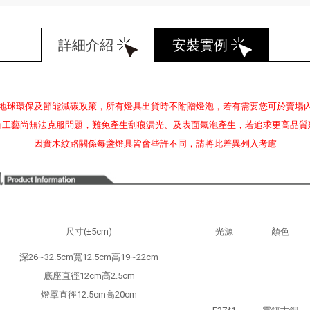
詳細介紹
安裝實例
地球環保及節能減碳政策，所有燈具出貨時不附贈燈泡，若有需要您可於賣場
有工藝尚無法克服問題，難免產生刮痕漏光、及表面氣泡產生，若追求更高品質
因實木紋路關係每盞燈具皆會些許不同，請將此差異列入考慮
尺寸(±5cm)
光源
顏色
深26~32.5cm寬12.5cm高19~22cm
底座直徑12cm高2.5cm
燈罩直徑12.5cm高20cm