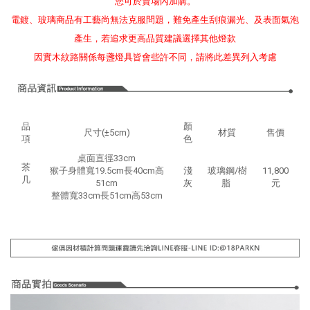
您可於賣場內加購。
電鍍、玻璃商品有工藝尚無法克服問題，難免產生刮痕漏光、及表面氣泡
產生，若追求更高品質建議選擇其他燈款
因實木紋路關係每盞燈具皆會些許不同，請將此差異列入考慮
品
顏
尺寸(±5cm)
材質
售價
項
色
桌面直徑33cm
茶
猴子身體寬19.5cm長40cm高
淺
玻璃鋼/樹
11,800
几
51cm
灰
脂
元
整體寬33cm長51cm高53cm