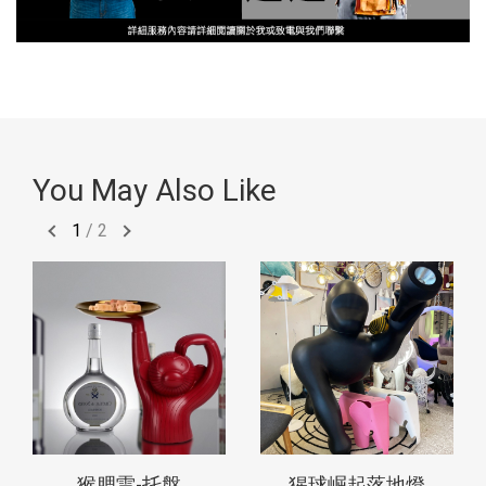
You May Also Like
1
/
2
猴腮雷-托盤
猩球崛起落地燈