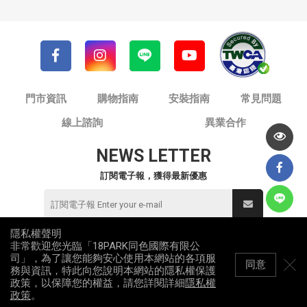
門市資訊
購物指南
安裝指南
常見問題
線上諮詢
異業合作
NEWS LETTER
訂閱電子報，獲得最新優惠
隱私權聲明
非常歡迎您光臨「18PARK同色國際有限公
© 同色國際有限公司 / 18PARK流行燈飾傢飾
司」，為了讓您能夠安心使用本網站的各項服
統一編號：82953912
同意
務與資訊，特此向您說明本網站的隱私權保護
All Rights Reserved
政策，以保障您的權益，請您詳閱詳細
隱私權
網站地圖
隱私權政策
政策
。