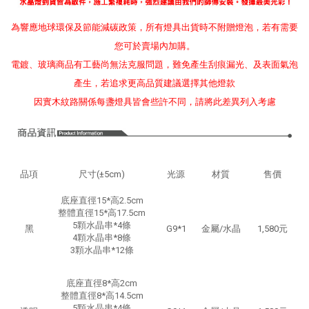
為響應地球環保及節能減碳政策，所有燈具出貨時不附贈燈泡，若有需要
您可於賣場內加購。
電鍍、玻璃商品有工藝尚無法克服問題，難免產生刮痕漏光、及表面氣泡
產生，若追求更高品質建議選擇其他燈款
因實木紋路關係每盞燈具皆會些許不同，請將此差異列入考慮
品項
尺寸(±5cm)
光源
材質
售價
底座直徑15*高2.5cm
整體直徑15*高17.5cm
5顆水晶串*4條
黑
G9*1
金屬/水晶
1,580元
4顆水晶串*8條
3顆水晶串*12條
底座直徑8*高2cm
整體直徑8*高14.5cm
5顆水晶串*4條