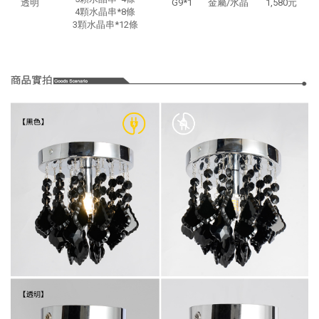
透明
G9*1
金屬/水晶
1,580元
4顆水晶串*8條
3顆水晶串*12條