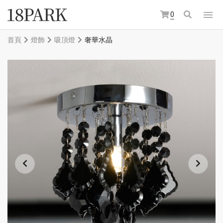
0
首頁
燈飾
吸頂燈
奢華水晶