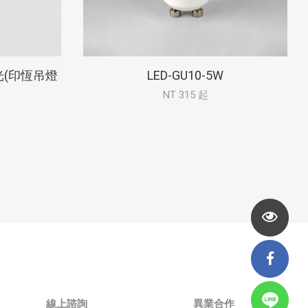
黃光(印恆吊燈
LED-GU10-5W
NT 315 起
線上諮詢
異業合作