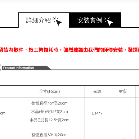
詳細介紹
安裝實例
尺寸(±5cm)
光源
材質
整體直徑45*高20cm
水晶(長)長15*寬2cm
cm
E14*7
水晶(短)長12.5*寬2cm
整體直徑60*高20cm