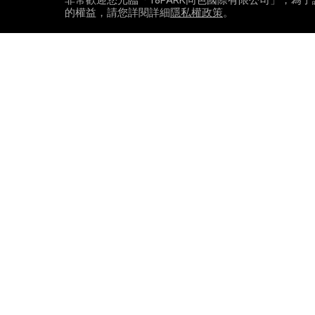
非常歡迎您光臨「18PARK同色國際有限公司」，
的權益，請您詳閱詳細
隱私權政策
。