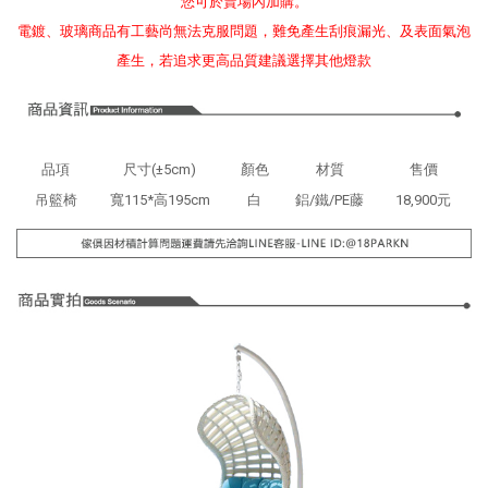
您可於賣場內加購。
電鍍、玻璃商品有工藝尚無法克服問題，難免產生刮痕漏光、及表面氣泡
產生，若追求更高品質建議選擇其他燈款
品項
尺寸(±5cm)
顏色
材質
售價
吊籃椅
寬115*高195cm
白
鋁/鐵/PE藤
18,900元