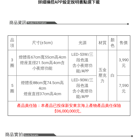
品
顏
尺寸(±5cm)
光源
材質
售價
項
色
LED-53W/三
燈體長67cm寬55cm高4cm
3
段色溫
3,990
燈座直徑21.5cm高4c
m含
圈
含小夜燈功
元
小夜燈功能
五金
能/APP
壓克
白
LED-90W/
三
力
燈體長88cm寬74.5cm高
5
段色溫
7,590
4cm
圈
含小夜燈功
元
燈座直徑37cm高4c
m
能/APP
產品責任險：本產品已投保新安東京海上產物產品責任保險
$36,000,000元。