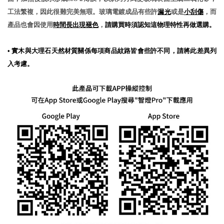
工法繁複，因此很難完美無瑕。玻璃電鍍成品有些許
漏光
或是
小刮傷
，而
產品也會因使用
時間長出現褪色
，
請購買時須認知這物理特性再做選購。
•
實木與大理石天然材質關係每項商品紋路皆會些許不同，請將此差異列
入考慮。