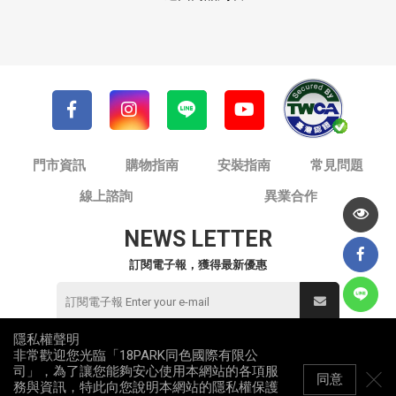
門市資訊
購物指南
安裝指南
常見問題
線上諮詢
異業合作
NEWS LETTER
訂閱電子報，獲得最新優惠
隱私權聲明
非常歡迎您光臨「18PARK同色國際有限公
© 同色國際有限公司 / 18PARK流行燈飾傢飾
司」，為了讓您能夠安心使用本網站的各項服
統一編號：82953912
同意
務與資訊，特此向您說明本網站的隱私權保護
All Rights Reserved