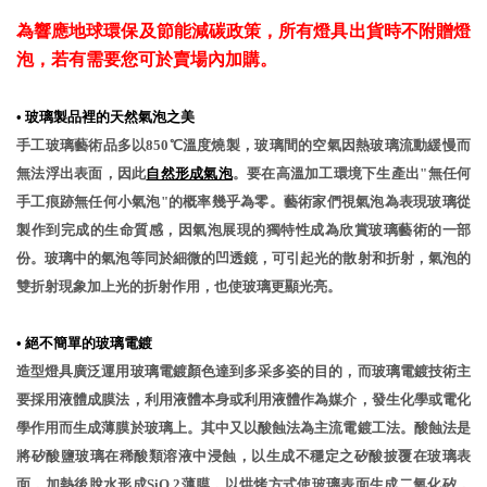
為響應地球環保及節能減碳政策，所有燈具出貨時不附贈燈
泡，若有需要您可於賣場內加購。
點擊說明書圖片，可下載［安裝說明書］
•
玻璃製品裡的天然氣泡之美
手工玻璃藝術品多以850℃溫度燒製，玻璃間的空氣因熱玻璃流動緩慢而
無法浮出表面，因此
自然形成氣泡
。要在高溫加工環境下生產出"無任何
手工痕跡無任何小氣泡"的概率幾乎為零。藝術家們視氣泡為表現玻璃從
製作到完成的生命質感，因氣泡展現的獨特性成為欣賞玻璃藝術的一部
份。玻璃中的氣泡等同於細微的凹透鏡，可引起光的散射和折射，氣泡的
雙折射現象加上光的折射作用，也使玻璃更顯光亮。
•
絕不簡單的玻璃電鍍
造型燈具廣泛運用玻璃電鍍顏色達到多采多姿的目的，而玻璃電鍍技術主
要採用液體成膜法，利用液體本身或利用液體作為媒介，發生化學或電化
學作用而生成薄膜於玻璃上。其中又以酸蝕法為主流電鍍工法。酸蝕法是
將矽酸鹽玻璃在稀酸類溶液中浸蝕，以生成不穩定之矽酸披覆在玻璃表
面，加熱後脫水形成SiO 2薄膜，以烘烤方式使玻璃表面生成二氧化矽，