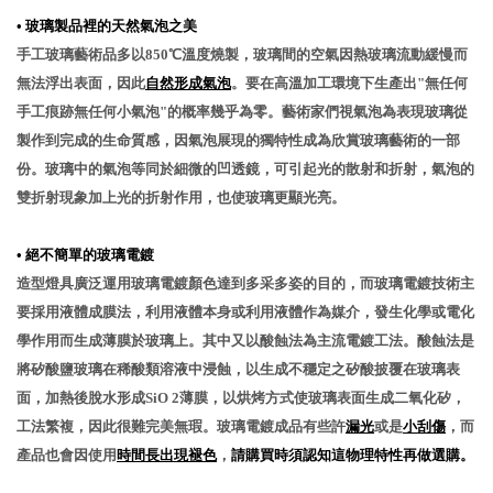
•
玻璃製品裡的天然氣泡之美
手工玻璃藝術品多以850℃溫度燒製，玻璃間的空氣因熱玻璃流動緩慢而
無法浮出表面，因此
自然形成氣泡
。要在高溫加工環境下生產出"無任何
手工痕跡無任何小氣泡"的概率幾乎為零。藝術家們視氣泡為表現玻璃從
製作到完成的生命質感，因氣泡展現的獨特性成為欣賞玻璃藝術的一部
份。玻璃中的氣泡等同於細微的凹透鏡，可引起光的散射和折射，氣泡的
雙折射現象加上光的折射作用，也使玻璃更顯光亮。
•
絕不簡單的玻璃電鍍
造型燈具廣泛運用玻璃電鍍顏色達到多采多姿的目的，而玻璃電鍍技術主
要採用液體成膜法，利用液體本身或利用液體作為媒介，發生化學或電化
學作用而生成薄膜於玻璃上。其中又以酸蝕法為主流電鍍工法。酸蝕法是
將矽酸鹽玻璃在稀酸類溶液中浸蝕，以生成不穩定之矽酸披覆在玻璃表
面，加熱後脫水形成SiO 2薄膜，以烘烤方式使玻璃表面生成二氧化矽，
工法繁複，因此很難完美無瑕。玻璃電鍍成品有些許
漏光
或是
小刮傷
，而
產品也會因使用
時間長出現褪色
，
請購買時須認知這物理特性再做選購。