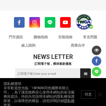
門市資訊
購物指南
安裝指南
常見問題
線上諮詢
異業合作
NEWS LETTER
訂閱電子報，獲得最新優惠
隱私權聲明
非常歡迎您光臨「18PARK同色國際有限公
© 同色國際有限公司 / 18PARK流行燈飾傢飾
司」，為了讓您能夠安心使用本網站的各項服
統一編號：82953912
同意
務與資訊，特此向您說明本網站的隱私權保護
All Rights Reserved
政策，以保障您的權益，請您詳閱詳細
隱私權
政策
。
網站地圖
隱私權政策