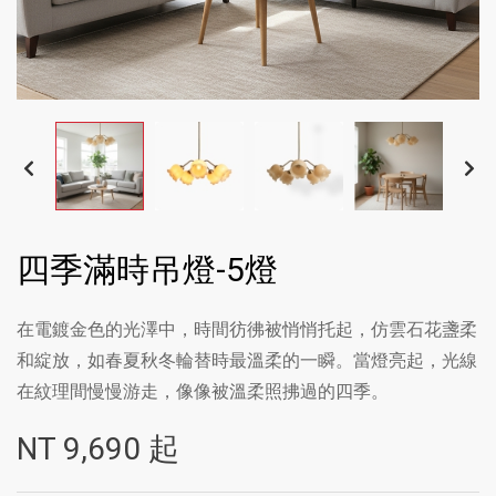
四季滿時吊燈-5燈
在電鍍金色的光澤中，時間彷彿被悄悄托起，仿雲石花盞柔
和綻放，如春夏秋冬輪替時最溫柔的一瞬。當燈亮起，光線
在紋理間慢慢游走，像像被溫柔照拂過的四季。
NT
9,690
起