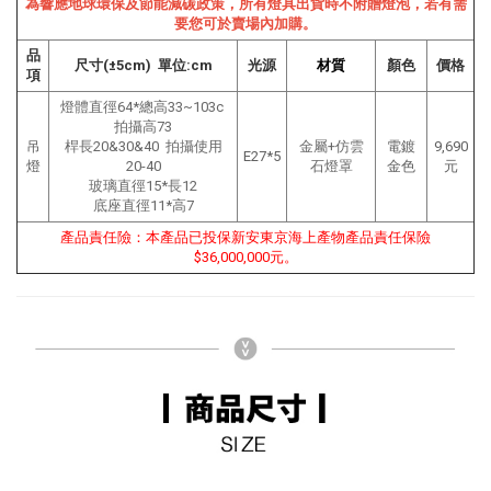
為響應地球環保及節能減碳政策，所有燈具出貨時不附贈燈泡，若有需
要您可於賣場內加購。
品
尺寸(±5cm) 單位:cm
光源
材質
顏色
價格
項
燈體直徑64*總高33~103
c
拍攝高73
吊
桿長20&30&40
拍攝使用
金屬+仿雲
電鍍
9,690
E27*5
燈
20-40
石燈罩
金色
元
玻璃直徑15*長12
底座直徑11
*
高7
產品責任險：本產品已投保新安東京海上產物產品責任保險
$36,000,000元。