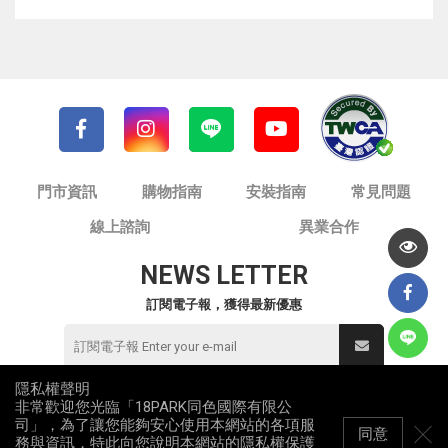
門市資訊
購物指南
安裝指南
常見問題
線上諮詢
異業合作
NEWS LETTER
訂閱電子報，獲得最新優惠
隱私權聲明
非常歡迎您光臨「18PARK同色國際有限公
© 同色國際有限公司 / 18PARK流行燈飾傢飾
司」，為了讓您能夠安心使用本網站的各項服
統一編號：82953912
同意
務與資訊，特此向您說明本網站的隱私權保護