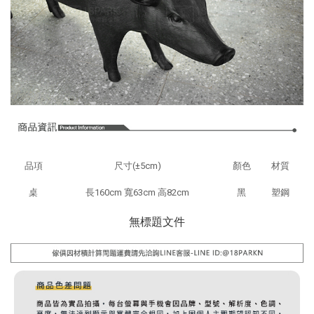
品項
尺寸(±5cm)
顏色
材質
桌
長160
cm
寬63
cm
高82
cm
黑
塑鋼
無標題文件