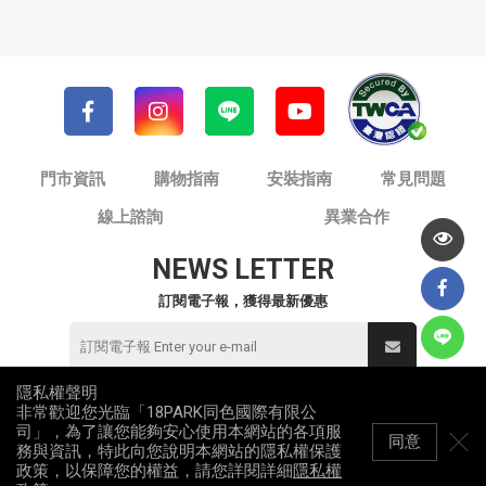
門市資訊
購物指南
安裝指南
常見問題
線上諮詢
異業合作
NEWS LETTER
訂閱電子報，獲得最新優惠
隱私權聲明
非常歡迎您光臨「18PARK同色國際有限公
© 同色國際有限公司 / 18PARK流行燈飾傢飾
司」，為了讓您能夠安心使用本網站的各項服
統一編號：82953912
同意
務與資訊，特此向您說明本網站的隱私權保護
All Rights Reserved
政策，以保障您的權益，請您詳閱詳細
隱私權