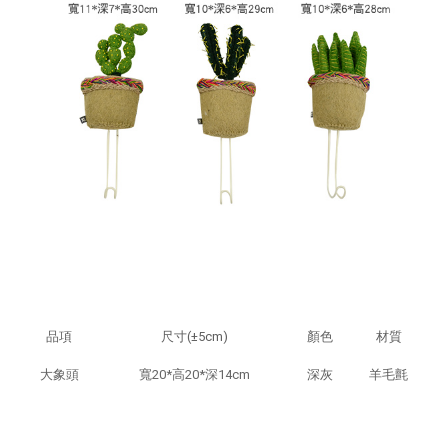
品項
尺寸(±5cm)
顏色
材質
大象頭
寬20*高20*深14cm
深灰
羊毛氈