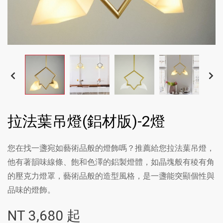
拉法葉吊燈(鋁材版)-2燈
您在找一盞宛如藝術品般的燈飾嗎？推薦給您拉法葉吊燈，
他有著韻味線條、飽和色澤的鋁製燈體，如晶塊般有稜有角
的壓克力燈罩，藝術品般的造型風格，是一盞能突顯個性與
品味的燈飾。
NT
3,680
起