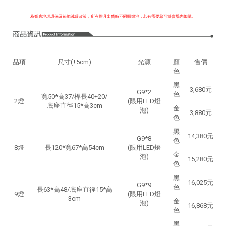
為響應地球環保及節能減碳政策，所有燈具出貨時不附贈燈泡，若有需要您可於賣場內加購。
品項
尺寸(±5cm)
光源
顏
售價
色
黑
3,680元
G9*2
色
寬50*高37/桿長40+20/
2燈
(限用LED燈
底座直徑15*高3cm
金
泡)
3,880元
色
黑
14,380元
G9*8
色
8燈
長120*寬67*高54cm
(限用LED燈
金
泡)
15,280元
色
黑
16,025元
G9*9
色
長63*高48/底座直徑15*高
9燈
(限用LED燈
3cm
金
泡)
16,868元
色
黑