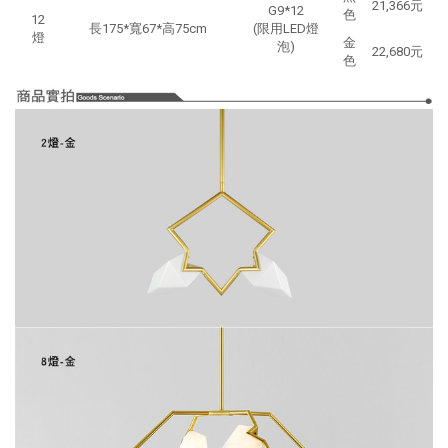
21,366元
G9*12
色
12
長175*寬67*高75cm
(限用LED燈
燈
金
泡)
22,680元
色