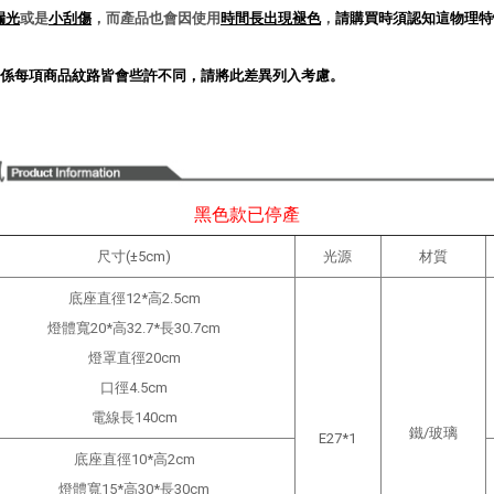
漏光
或是
小刮傷
，而產品也會因使用
時間長出現褪色
，
請購買時須認知這物理特
係每項商品紋路皆會些許不同，請將此差異列入考慮。
黑色款已停產
尺寸(±5cm)
光源
材質
底座直徑12*高2.5cm
燈體寬20*高32.7*長30.7cm
燈罩直徑20cm
口徑4.5cm
電線長140cm
鐵/玻璃
E27*1
底座直徑10*高2cm
燈體寬15*高30*長30cm