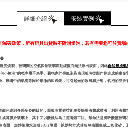
詳細介紹
安裝實例
能減碳政策，所有燈具出貨時不附贈燈泡，若有需要您可於賣場
美
℃溫度燒製，玻璃間的空氣因熱玻璃流動緩慢而無法浮出表面，因此
自然形成氣
任何小氣泡"的概率幾乎為零。藝術家們視氣泡為表現玻璃從製作到完成的生命
份。玻璃中的氣泡等同於細微的凹透鏡，可引起光的散射和折射，氣泡的雙折
鍍顏色達到多采多姿的目的，而玻璃電鍍技術主要採用液體成膜法，利用液體
生成薄膜於玻璃上。其中又以酸蝕法為主流電鍍工法。酸蝕法是將矽酸鹽玻璃
璃表面，加熱後脫水形成SiO 2薄膜，以烘烤方式使玻璃表面生成二氧化矽，