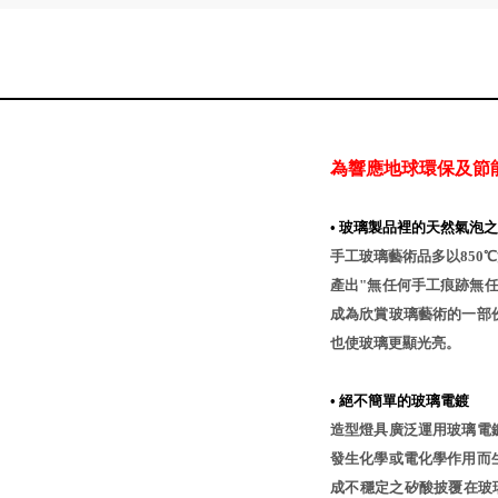
為響應地球環保及節
•
玻璃製品裡的天然氣泡之
手工玻璃藝術品多以850
產出"無任何手工痕跡無
成為欣賞玻璃藝術的一部
也使玻璃更顯光亮。
•
絕不簡單的玻璃電鍍
造型燈具廣泛運用玻璃電
發生化學或電化學作用而
成不穩定之矽酸披覆在玻