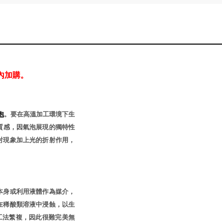
內加購。
泡
。要在高溫加工環境下生
質感，因氣泡展現的獨特性
射現象加上光的折射作用，
本身或利用液體作為媒介，
在稀酸類溶液中浸蝕，以生
工法繁複，因此很難完美無