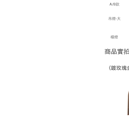
A/B款
吊燈-大
檯燈