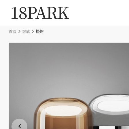
首頁
燈飾
檯燈