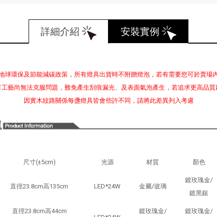
詳細介紹
安裝實例
地球環保及節能減碳政策，所有燈具出貨時不附贈燈泡，若有需要您可於賣場
有工藝尚無法克服問題，難免產生刮痕漏光、及表面氣泡產生，若追求更高品質
因實木紋路關係每盞燈具皆會些許不同，請將此差異列入考慮
尺寸(±5cm)
光源
材質
顏色
鍍玫瑰金/
直徑23.8cm高135cm
LED*24W
金屬/玻璃
鍍黑銀
直徑23.8cm高44cm
鍍玫瑰金/
鍍玫瑰金/